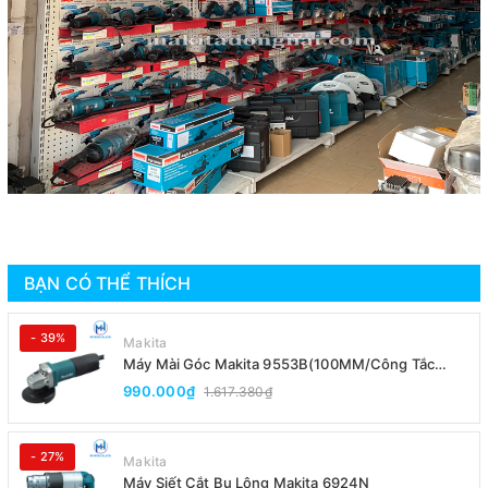
BẠN CÓ THỂ THÍCH
- 39%
Makita
Máy Mài Góc Makita 9553B(100MM/Công Tắc
Đuôi)
990.000₫
1.617.380₫
- 27%
Makita
Máy Siết Cắt Bu Lông Makita 6924N