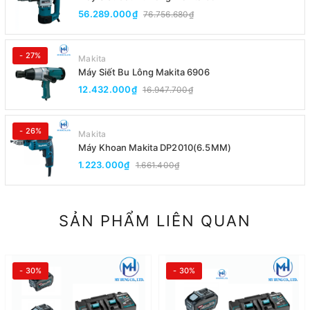
56.289.000₫
76.756.680₫
- 27%
Makita
Máy Siết Bu Lông Makita 6906
12.432.000₫
16.947.700₫
- 26%
Makita
Máy Khoan Makita DP2010(6.5MM)
1.223.000₫
1.661.400₫
SẢN PHẨM LIÊN QUAN
- 30%
- 30%