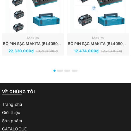
Makita
Makita
BỘ PIN SẠC MAKITA (BL4050F*4+DC40RB+MAKPAC) 191U42-2
BỘ PIN SẠC MAKITA (BL4050F*2+DC40RB+MAKPAC) 191U13-9
22.330.000₫
12.474.000₫
31.708.600₫
17.713.080₫
VỀ CHÚNG TÔI
Trang chủ
Giới thiệu
Sản phẩm
CATALOGUE