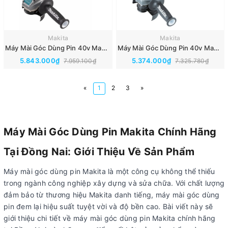
Makita
Makita
Máy Mài Góc Dùng Pin 40v Makita GA039GZ(Thân Máy)(BL/XLOCK)
Máy Mài Góc Dùng Pin 40v Makita GA029GZ(Thân Máy)(BL)
5.843.000₫
5.374.000₫
7.959.100₫
7.325.780₫
«
1
2
3
»
Máy Mài Góc Dùng Pin Makita Chính Hãng
Tại Đồng Nai: Giới Thiệu Về Sản Phẩm
Máy mài góc dùng pin Makita là một công cụ không thể thiếu
trong ngành công nghiệp xây dựng và sửa chữa. Với chất lượng
đảm bảo từ thương hiệu Makita danh tiếng, máy mài góc dùng
pin đem lại hiệu suất tuyệt vời và độ bền cao. Bài viết này sẽ
giới thiệu chi tiết về máy mài góc dùng pin Makita chính hãng