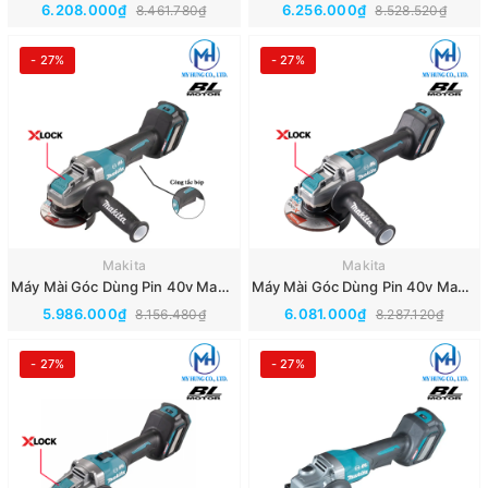
6.208.000₫
6.256.000₫
8.461.780₫
8.528.520₫
- 27%
- 27%
Makita
Makita
Máy Mài Góc Dùng Pin 40v Makita GA042GZ(Thân Máy)(BL/XLOCK)
Máy Mài Góc Dùng Pin 40v Makita GA041GZ(Thân Máy)(BL/XLOCK)
5.986.000₫
6.081.000₫
8.156.480₫
8.287.120₫
- 27%
- 27%