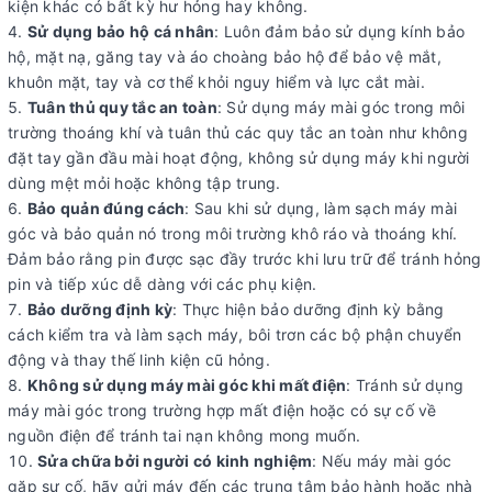
kiện khác có bất kỳ hư hỏng hay không.
Sử dụng bảo hộ cá nhân
: Luôn đảm bảo sử dụng kính bảo
hộ, mặt nạ, găng tay và áo choàng bảo hộ để bảo vệ mắt,
khuôn mặt, tay và cơ thể khỏi nguy hiểm và lực cắt mài.
Tuân thủ quy tắc an toàn
: Sử dụng máy mài góc trong môi
trường thoáng khí và tuân thủ các quy tắc an toàn như không
đặt tay gần đầu mài hoạt động, không sử dụng máy khi người
dùng mệt mỏi hoặc không tập trung.
Bảo quản đúng cách
: Sau khi sử dụng, làm sạch máy mài
góc và bảo quản nó trong môi trường khô ráo và thoáng khí.
Đảm bảo rằng pin được sạc đầy trước khi lưu trữ để tránh hỏng
pin và tiếp xúc dễ dàng với các phụ kiện.
Bảo dưỡng định kỳ
: Thực hiện bảo dưỡng định kỳ bằng
cách kiểm tra và làm sạch máy, bôi trơn các bộ phận chuyển
động và thay thế linh kiện cũ hỏng.
Không sử dụng máy mài góc khi mất điện
: Tránh sử dụng
máy mài góc trong trường hợp mất điện hoặc có sự cố về
nguồn điện để tránh tai nạn không mong muốn.
Sửa chữa bởi người có kinh nghiệm
: Nếu máy mài góc
gặp sự cố, hãy gửi máy đến các trung tâm bảo hành hoặc nhà