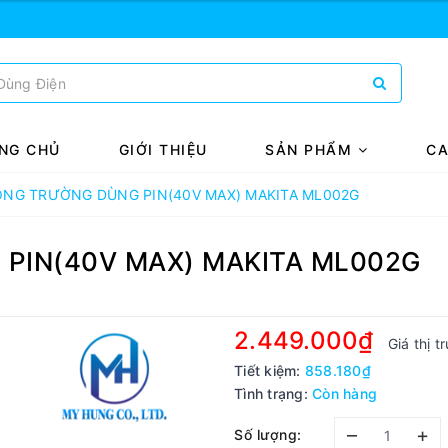
NG CHỦ
GIỚI THIỆU
SẢN PHẨM
CA
ÔNG TRƯỜNG DÙNG PIN(40V MAX) MAKITA ML002G
PIN(40V MAX) MAKITA ML002G
2.449.000₫
Giá thị 
Tiết kiệm:
858.180₫
Tình trạng:
Còn hàng
–
+
Số lượng: