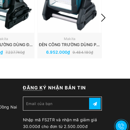
akita
Makita
ĐÈN CÔNG TRƯỜNG DÙNG ĐIỆN VÀ PIN MAKITA (18V/14.4V/AC) DML811
ĐÈN CÔNG TRƯỜNG DÙNG PIN MAKITA (40V/18V/14.4V) ML005GX
0₫
6.952.000₫
7.869.
7.237.740₫
9.484.180₫
ĐĂNG KÝ NHẬN BẢN TIN
 Đồng Nai
Nhập mã FS2TR và nhận mã giảm giá
30.000đ cho đơn từ 2.500.000đ