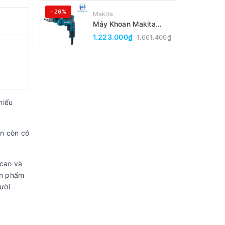
- 26%
Makita
Máy Khoan Makita
DP2010(6.5MM)
1.223.000₫
1.661.400₫
hiếu
.
èn còn có
 cao và
ản phẩm
ười