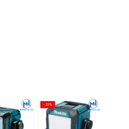
- 27%
- 30%