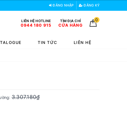
ĐĂNG NHẬP
ĐĂNG KÝ
0
LIÊN HỆ HOTLINE
TÌM ĐỊA CHỈ
0944 180 915
CỬA HÀNG
TALOGUE
TIN TỨC
LIÊN HỆ
3.307.180₫
trường: