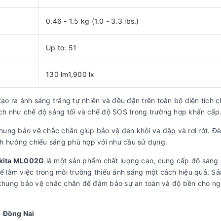
0.46 - 1.5 kg (1.0 - 3.3 lbs.)
Up to: 51
130 lm1,900 lx
ạo ra ánh sáng trắng tự nhiên và đều đặn trên toàn bộ diện tích c
 ích như chế độ sáng tối và chế độ SOS trong trường hợp khẩn cấp
hung bảo vệ chắc chắn giúp bảo vệ đèn khỏi va đập và rơi rớt. Đ
nh hướng chiếu sáng phù hợp với nhu cầu sử dụng.
akita ML002G
là một sản phẩm chất lượng cao, cung cấp độ sáng
hể làm việc trong môi trường thiếu ánh sáng một cách hiệu quả. S
à khung bảo vệ chắc chắn để đảm bảo sự an toàn và độ bền cho ng
- Đồng Nai