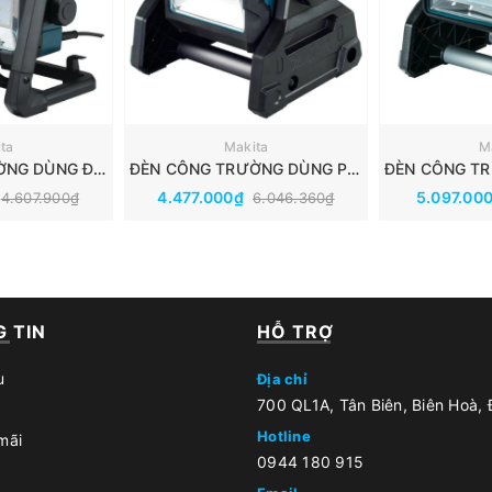
ta
Makita
M
ĐÈN CÔNG TRƯỜNG DÙNG ĐIỆN VÀ PIN MAKITA (18V/14.4V/AC) DML805
ĐÈN CÔNG TRƯỜNG DÙNG PIN MAKITA (40V/18V/14.4V) ML003G
4.477.000₫
5.097.00
4.607.900₫
6.046.360₫
 TIN
HỖ TRỢ
u
Địa chỉ
700 QL1A, Tân Biên, Biên Hoà,
Hotline
mãi
0944 180 915