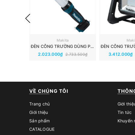
Makita
Maki
ĐÈN CÔNG TRƯỜNG DÙNG PIN 12V MAKITA ML104
2.023.000₫
3.412.000₫
2.733.500₫
VỀ CHÚNG TÔI
THÔNG
Trang chủ
Giới thiệ
Giới thiệu
Tin tức
Sản phẩm
Khuyến 
CATALOGUE