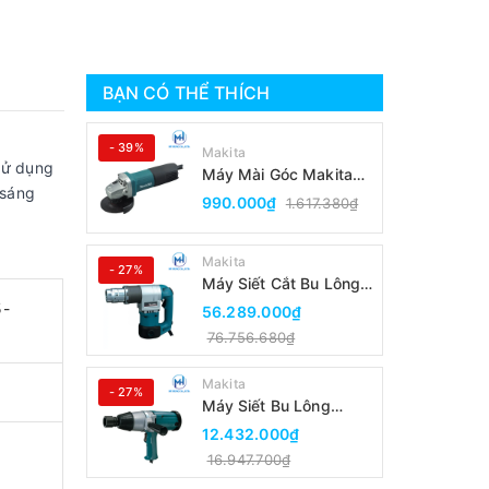
BẠN CÓ THỂ THÍCH
- 39%
Makita
sử dụng
Máy Mài Góc Makita
 sáng
9553B(100MM/Công
990.000₫
1.617.380₫
Tắc Đuôi)
Makita
- 27%
Máy Siết Cắt Bu Lông
Makita 6924N
5-
56.289.000₫
76.756.680₫
Makita
- 27%
Máy Siết Bu Lông
Makita 6906
12.432.000₫
16.947.700₫