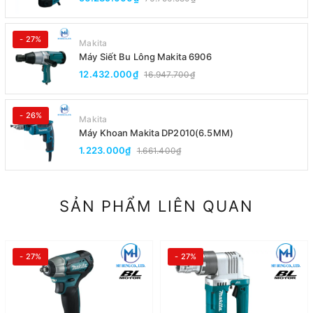
- 27%
Makita
Máy Siết Bu Lông Makita 6906
12.432.000₫
16.947.700₫
- 26%
Makita
Máy Khoan Makita DP2010(6.5MM)
1.223.000₫
1.661.400₫
SẢN PHẨM LIÊN QUAN
- 27%
- 27%