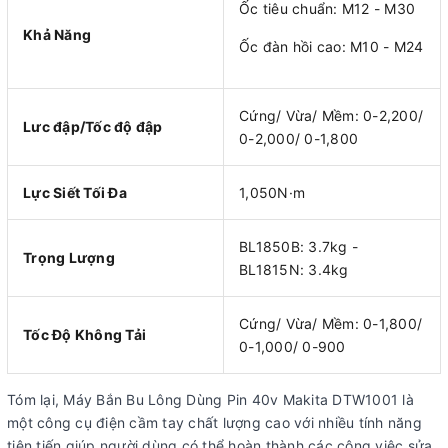
Ốc tiêu chuẩn: M12 - M30
Khả Năng
Ốc đàn hồi cao: M10 - M24
Cứng/ Vừa/ Mềm: 0-2,200/
Lưc đập/Tốc độ đập
0-2,000/ 0-1,800
Lực Siết Tối Đa
1,050N·m
BL1850B: 3.7kg -
Trọng Lượng
BL1815N: 3.4kg
Cứng/ Vừa/ Mềm: 0-1,800/
Tốc Độ Không Tải
0-1,000/ 0-900
Tóm lại, Máy Bắn Bu Lông Dùng Pin 40v Makita DTW1001 là
một công cụ điện cầm tay chất lượng cao với nhiều tính năng
tiên tiến giúp người dùng có thể hoàn thành các công việc sửa