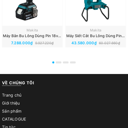
Makita
Makita
Máy Bắn Bu Lông Dùng Pin 18v Makita DTW180RFE(BL)
Máy Siết Cắt Bu Lông Dùng Pin 18Vx2 Makita DWT310ZK(Thân Máy)(BL)
7.288.000₫
43.580.000₫
9.927.220₫
60.027.660₫
VỀ CHÚNG TÔI
Trang chủ
Giới thiệu
Sản phẩm
CATALOGUE
Tin tức