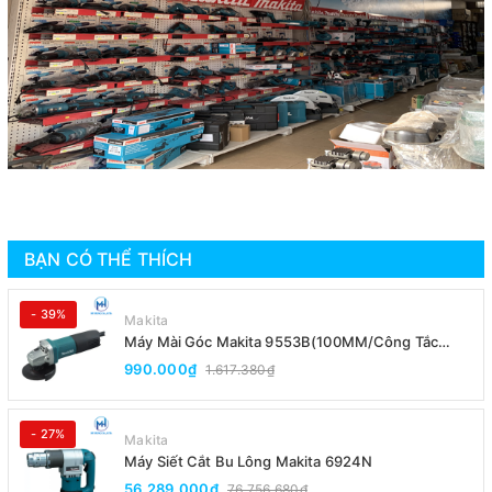
BẠN CÓ THỂ THÍCH
- 39%
Makita
Máy Mài Góc Makita 9553B(100MM/Công Tắc
Đuôi)
990.000₫
1.617.380₫
- 27%
Makita
Máy Siết Cắt Bu Lông Makita 6924N
56.289.000₫
76.756.680₫