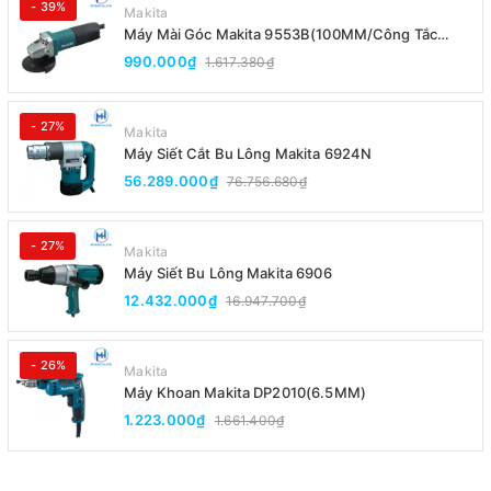
- 39%
Makita
Máy Mài Góc Makita 9553B(100MM/Công Tắc
Đuôi)
990.000₫
1.617.380₫
- 27%
Makita
Máy Siết Cắt Bu Lông Makita 6924N
56.289.000₫
76.756.680₫
- 27%
Makita
Máy Siết Bu Lông Makita 6906
12.432.000₫
16.947.700₫
- 26%
Makita
Máy Khoan Makita DP2010(6.5MM)
1.223.000₫
1.661.400₫