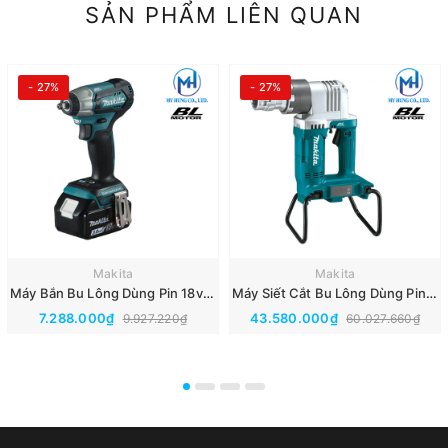
SẢN PHẨM LIÊN QUAN
- 27%
- 27%
Makita
Makita
Máy Bắn Bu Lông Dùng Pin 18v Makita DTW180RFE(BL)
Máy Siết Cắt Bu Lông Dùng Pin 18Vx2 Makita DWT310ZK(Thân Máy)(BL)
7.288.000₫
43.580.000₫
9.927.220₫
60.027.660₫