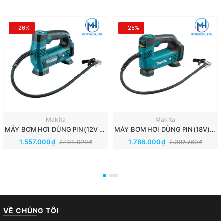
- 26%
- 25%
Makita
Makita
MÁY BƠM HƠI DÙNG PIN(12V MAX) MAKITA MP100DZ
MÁY BƠM HƠI DÙNG PIN(18V) MAKITA DMP180Z
1.557.000₫
1.786.000₫
2.103.020₫
2.382.760₫
VỀ CHÚNG TÔI