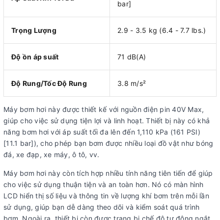
bar]
Trọng Lượng
2.9 - 3.5 kg (6.4 - 7.7 lbs.)
Độ ồn áp suất
71 dB(A)
Độ Rung/Tốc Độ Rung
3.8 m/s²
Máy bơm hơi này được thiết kế với nguồn điện pin 40V Max,
giúp cho việc sử dụng tiện lợi và linh hoạt. Thiết bị này có khả
năng bơm hơi với áp suất tối đa lên đến 1,110 kPa (161 PSI)
[11.1 bar]), cho phép bạn bơm được nhiều loại đồ vật như bóng
đá, xe đạp, xe máy, ô tô, vv.
Máy bơm hơi này còn tích hợp nhiều tính năng tiên tiến để giúp
cho việc sử dụng thuận tiện và an toàn hơn. Nó có màn hình
LCD hiển thị số liệu và thông tin về lượng khí bơm trên mỗi lần
sử dụng, giúp bạn dễ dàng theo dõi và kiểm soát quá trình
bơm. Ngoài ra, thiết bị còn được trang bị chế độ tự động ngắt