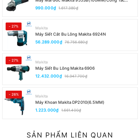
Đuôi)
990.000₫
1.617.380₫
- 27%
Makita
Máy Siết Cắt Bu Lông Makita 6924N
56.289.000₫
76.756.680₫
- 27%
Makita
Máy Siết Bu Lông Makita 6906
12.432.000₫
16.947.700₫
- 26%
Makita
Máy Khoan Makita DP2010(6.5MM)
1.223.000₫
1.661.400₫
SẢN PHẨM LIÊN QUAN