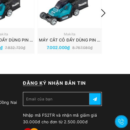
akita
Makita
MÁY CẮT CỎ ĐẨY DÙNG PIN 18V MAKITA DLM382Z
MÁY CẮT CỎ ĐẨY DÙNG PIN 18V MAKITA DLM432Z
0₫
7.002.000₫
11.391.
7.832.720₫
8.767.080₫
ĐĂNG KÝ NHẬN BẢN TIN
 Đồng Nai
Nhập mã FS2TR và nhận mã giảm giá
30.000đ cho đơn từ 2.500.000đ