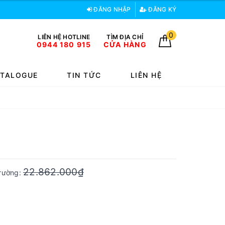
ĐĂNG NHẬP
ĐĂNG KÝ
0
LIÊN HỆ HOTLINE
TÌM ĐỊA CHỈ
0944 180 915
CỬA HÀNG
TALOGUE
TIN TỨC
LIÊN HỆ
22.862.000₫
trường: