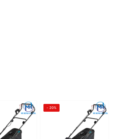
- 20%
- 19%