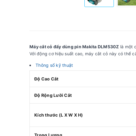
Máy cắt cỏ đẩy dùng pin Makita DLM530Z
là một c
Với động cơ hiệu suất cao, máy cắt cỏ này có thể 
Thông số kỹ thuật
Độ Cao Cắt
Độ Rộng Lưỡi Cắt
Kích thước (L X W X H)
Trọng Lượng