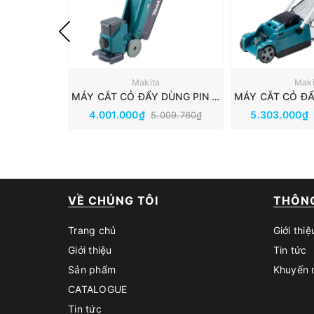
Makita
Maki
MÁY CẮT CỎ ĐẨY DÙNG PIN 18V MAKITA DLM160Z(Thân Máy)
4.001.000₫
5.303.000₫
5.009.760₫
VỀ CHÚNG TÔI
THÔNG
Trang chủ
Giới thiệ
Giới thiệu
Tin tức
Sản phẩm
Khuyến 
CATALOGUE
Tin tức