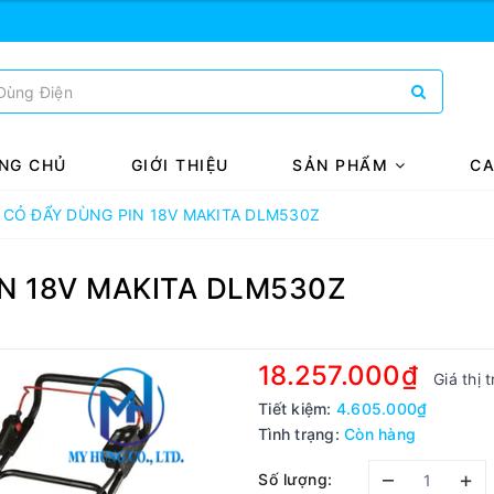
NG CHỦ
GIỚI THIỆU
SẢN PHẨM
CA
 CỎ ĐẨY DÙNG PIN 18V MAKITA DLM530Z
N 18V MAKITA DLM530Z
18.257.000₫
Giá thị 
Tiết kiệm:
4.605.000₫
Tình trạng:
Còn hàng
–
+
Số lượng: