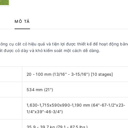
MÔ TẢ
ông cụ cắt cỏ hiệu quả và tiện lợi được thiết kế để hoạt động bằn
cắt được cỏ dày và khó kiểm soát một cách dễ dàng.
20 - 100 mm (13/16" - 3-15/16") [10 stages]
534 mm (21")
1,630-1,715x590x990-1,190 mm (64"-67-1/2"x23-
1/4"x39"-46-3/4")
35.9 - 39.7 kg (79.1 - 87.5 lbs.)