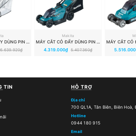
ta
Makita
M
MÁY CẮT CỎ ĐẨY DÙNG PIN 18V MAKITA DLM230Z
MÁY CẮT CỎ ĐẨY DÙNG PIN 18V MAKITA DLM330Z
4.319.000₫
5.516.00
6.639.920₫
5.407.360₫
 TIN
HỖ TRỢ
u
Địa chỉ
700 QL1A, Tân Biên, Biên Hoà,
Hotline
mãi
0944 180 915
Email