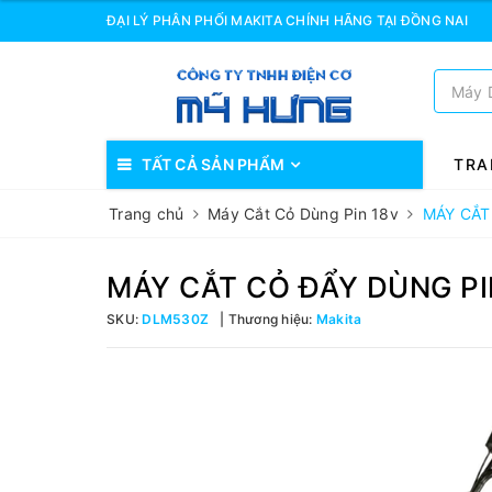
ĐẠI LÝ PHÂN PHỐI MAKITA CHÍNH HÃNG TẠI ĐỒNG NAI
TẤT CẢ SẢN PHẨM
TRA
Trang chủ
Máy Cắt Cỏ Dùng Pin 18v
MÁY CẮT
MÁY CẮT CỎ ĐẨY DÙNG PI
SKU:
DLM530Z
Thương hiệu:
Makita