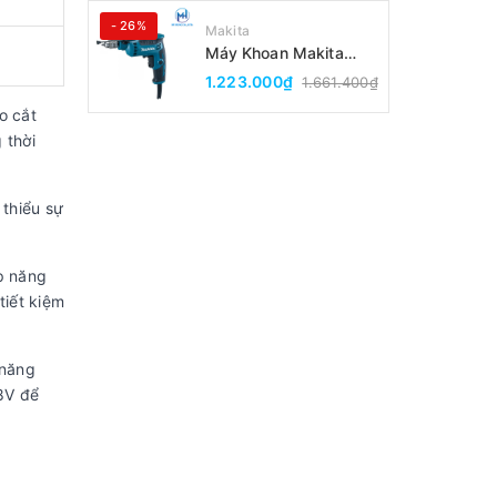
- 26%
Makita
Máy Khoan Makita
DP2010(6.5MM)
1.223.000₫
1.661.400₫
o cắt
 thời
 thiểu sự
p năng
tiết kiệm
 năng
8V để