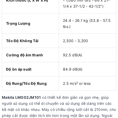
Kích thước (L X W X H)
- 1,080 mm (63 - 66 x 21-
1/4 x 37-1/2 - 42-1/2")
24.4 - 26.1 kg (53.8 - 57.5
Trọng Lượng
lbs.)
Tốc Độ Không Tải
2,500 - 3,200
Cường độ âm thanh
92.5 dB(A)
Độ ồn áp suất
84.9 dB(A)
Độ Rung/Tốc Độ Rung
2.5 m/s² or less
Makita LM002JM101
có thiết kế đơn giản và gọn nhẹ, giúp
người sử dụng có thể di chuyển và sử dụng dễ dàng trên các
bề mặt cỏ khác nhau. Máy có chiều rộng lưỡi cắt là 210mm, cho
phép cắt được diện tích lớn hơn trong một lần sử dụng. Ngoài