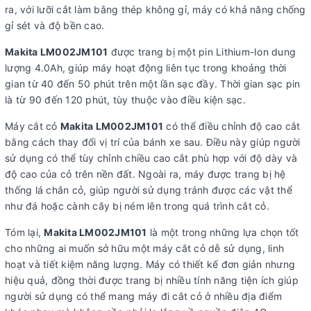
ra, với lưỡi cắt làm bằng thép không gỉ, máy có khả năng chống
gỉ sét và độ bền cao.
Makita LM002JM101
được trang bị một pin Lithium-Ion dung
lượng 4.0Ah, giúp máy hoạt động liên tục trong khoảng thời
gian từ 40 đến 50 phút trên một lần sạc đầy. Thời gian sạc pin
là từ 90 đến 120 phút, tùy thuộc vào điều kiện sạc.
Máy cắt cỏ
Makita LM002JM101
có thể điều chỉnh độ cao cắt
bằng cách thay đổi vị trí của bánh xe sau. Điều này giúp người
sử dụng có thể tùy chỉnh chiều cao cắt phù hợp với độ dày và
độ cao của cỏ trên nền đất. Ngoài ra, máy được trang bị hệ
thống lá chắn cỏ, giúp người sử dụng tránh được các vật thể
như đá hoặc cành cây bị ném lên trong quá trình cắt cỏ.
Tóm lại,
Makita LM002JM101
là một trong những lựa chọn tốt
cho những ai muốn sở hữu một máy cắt cỏ dễ sử dụng, linh
hoạt và tiết kiệm năng lượng. Máy có thiết kế đơn giản nhưng
hiệu quả, đồng thời được trang bị nhiều tính năng tiện ích giúp
người sử dụng có thể mang máy đi cắt cỏ ở nhiều địa điểm