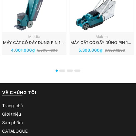
Makita
Makita
MÁY CẮT CỎ ĐẨY DÙNG PIN 18V MAKITA DLM160Z(Thân Máy)
MÁY CẮT CỎ ĐẨY DÙNG PIN 18V MAKITA DLM230Z
4.001.000₫
5.303.000₫
5.009.760₫
6.639.920₫
VỀ CHÚNG TÔI
Trang chủ
Giới thiệu
Sản phẩm
CATALOGUE