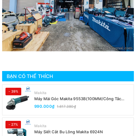
BẠN CÓ THỂ THÍCH
- 39%
Makita
Máy Mài Góc Makita 9553B(100MM/Công Tắc
Đuôi)
990.000₫
1.617.380₫
- 27%
Makita
Máy Siết Cắt Bu Lông Makita 6924N