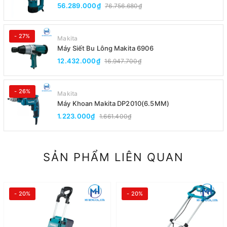
56.289.000₫
76.756.680₫
- 27%
Makita
Máy Siết Bu Lông Makita 6906
12.432.000₫
16.947.700₫
- 26%
Makita
Máy Khoan Makita DP2010(6.5MM)
1.223.000₫
1.661.400₫
SẢN PHẨM LIÊN QUAN
- 20%
- 20%