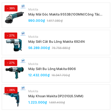
- 39%
Makita
Máy Mài Góc Makita 9553B(100MM/Công Tắc
Đuôi)
990.000₫
1.617.380₫
- 27%
Makita
Máy Siết Cắt Bu Lông Makita 6924N
56.289.000₫
76.756.680₫
- 27%
Makita
Máy Siết Bu Lông Makita 6906
12.432.000₫
16.947.700₫
- 26%
Makita
Máy Khoan Makita DP2010(6.5MM)
1.223.000₫
1.661.400₫