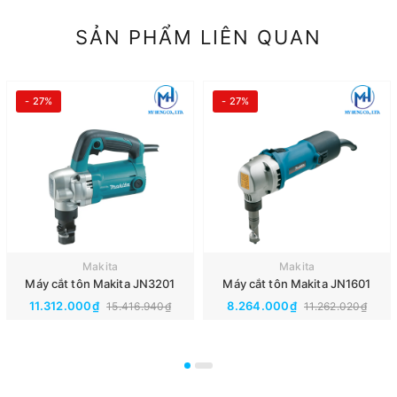
SẢN PHẨM LIÊN QUAN
- 27%
- 27%
Makita
Makita
Máy cắt tôn Makita JN3201
Máy cắt tôn Makita JN1601
11.312.000₫
8.264.000₫
15.416.940₫
11.262.020₫