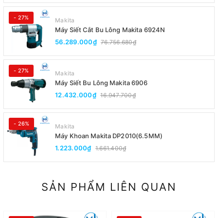
- 27%
Makita
Máy Siết Cắt Bu Lông Makita 6924N
56.289.000₫
76.756.680₫
- 27%
Makita
Máy Siết Bu Lông Makita 6906
12.432.000₫
16.947.700₫
- 26%
Makita
Máy Khoan Makita DP2010(6.5MM)
1.223.000₫
1.661.400₫
SẢN PHẨM LIÊN QUAN