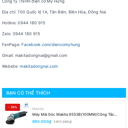
Công ty TNHH điện cơ Mỹ Hưng
Địa chỉ: 700 Quốc lộ 1A, Tân Biên, Biên Hòa, Đồng Nai
Hotline: 0944 180 915
Zalo: 0944 180 915
FanPage:
Facebook.com/diencomyhung
Gmail: makitadongnai@gmail.com
Website:
makitadongnai.com
BẠN CÓ THỂ THÍCH
- 39%
Makita
Máy Mài Góc Makita 9553B(100MM/Công Tắc
Đuôi)
990.000₫
1.617.380₫