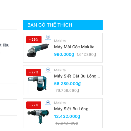
BẠN CÓ THỂ THÍCH
- 39%
Makita
 liệu
Máy Mài Góc Makita
.
9553B(100MM/Công
990.000₫
1.617.380₫
Tắc Đuôi)
Makita
- 27%
Máy Siết Cắt Bu Lông
Makita 6924N
56.289.000₫
76.756.680₫
Makita
- 27%
Máy Siết Bu Lông
Makita 6906
12.432.000₫
16.947.700₫