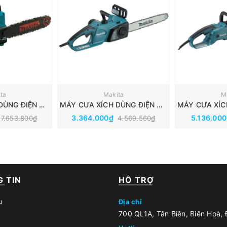
ta
Makita
M
MÁY CƯA XÍCH DÙNG ĐIỆN MAKITA 5012B
MÁY CƯA XÍCH DÙNG ĐIỆN MAKITA UC4041A
3.364.000₫
5.136.00
7.653.800₫
4.569.560₫
 TIN
HỖ TRỢ
u
Địa chỉ
700 QL1A, Tân Biên, Biên Hoà,