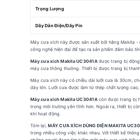
Trọng Lượng
Dây Dẫn Điện/Dây Pin
Máy cưa xích này được sản xuất bởi hãng Makita - 
công nghệ hiện đại để tạo ra sản phẩm đảm bảo tín
Máy cưa xích Makita UC3041A
được trang bị động
máy cưa thông thường. Thiết bị được trang bị than
Máy cưa xích này có chiều dài lưỡi cưa là 30cm, c
dày lớn. Lưỡi cưa được làm từ thép chất lượng cao,
Máy cưa xích Makita UC3041A
còn được trang bị h
trong môi trường yên tĩnh hơn. Ngoài ra, thiết bị c
khi hoạt động.
Tóm lại,
MÁY CƯA XÍCH DÙNG ĐIỆN MAKITA UC3
trong nhiều công việc khác nhau. Với thiết kế thông
những người đang tìm kiếm một máy cưa xích hiệu 