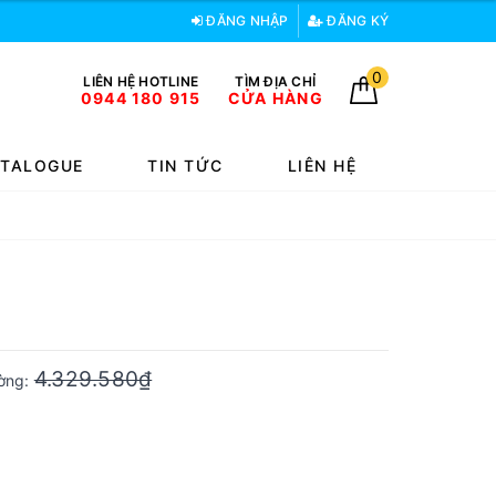
ĐĂNG NHẬP
ĐĂNG KÝ
0
LIÊN HỆ HOTLINE
TÌM ĐỊA CHỈ
0944 180 915
CỬA HÀNG
TALOGUE
TIN TỨC
LIÊN HỆ
4.329.580₫
ường: