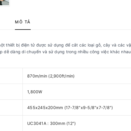
MÔ TẢ
ột thiết bị điện tử được sử dụng để cắt các loại gỗ, cây và các vật
iúp dễ dàng di chuyển và sử dụng trong nhiều công việc khác nhau
870m/min (2,900ft/min)
1,800W
455x245x200mm (17-7/8"x9-5/8"x7-7/8")
UC3041A : 300mm (12")