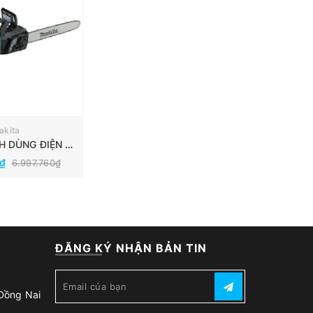
akita
MÁY CƯA XÍCH DÙNG ĐIỆN MAKITA UC4551A
0₫
6.997.760₫
ĐĂNG KÝ NHẬN BẢN TIN
 Đồng Nai