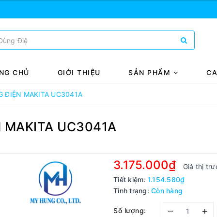
NG CHỦ
GIỚI THIỆU
SẢN PHẨM
CA
G ĐIỆN MAKITA UC3041A
N MAKITA UC3041A
3.175.000₫
Giá thị tr
Tiết kiệm:
1.154.580₫
Tình trạng:
Còn hàng
–
+
Số lượng: