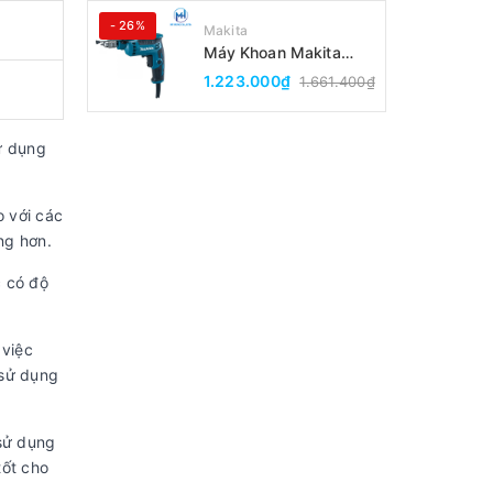
- 26%
Makita
Máy Khoan Makita
DP2010(6.5MM)
1.223.000₫
1.661.400₫
ử dụng
 với các
ng hơn.
c có độ
 việc
 sử dụng
 sử dụng
tốt cho