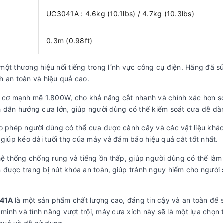
UC3041A : 4.6kg (10.1lbs) / 4.7kg (10.3lbs)
0.3m (0.98ft)
một thương hiệu nổi tiếng trong lĩnh vực công cụ điện. Hãng đã s
h an toàn và hiệu quả cao.
 cơ mạnh mẽ 1.800W, cho khả năng cắt nhanh và chính xác hơn so
h dẫn hướng cưa lớn, giúp người dùng có thể kiểm soát cưa dễ dà
ho phép người dùng có thể cưa được cành cây và các vật liệu khá
 giúp kéo dài tuổi thọ của máy và đảm bảo hiệu quả cắt tốt nhất.
ệ thống chống rung và tiếng ồn thấp, giúp người dùng có thể làm
òn được trang bị nút khóa an toàn, giúp tránh nguy hiểm cho người
041A
là một sản phẩm chất lượng cao, đáng tin cậy và an toàn để
 minh và tính năng vượt trội, máy cưa xích này sẽ là một lựa chọn 
quả và dễ sử dụng.