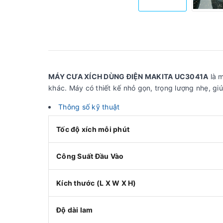
MÁY CƯA XÍCH DÙNG ĐIỆN MAKITA UC3041A
là m
khác. Máy có thiết kế nhỏ gọn, trọng lượng nhẹ, g
Thông số kỹ thuật
Tốc độ xích mỗi phút
Công Suất Đầu Vào
Kích thước (L X W X H)
Độ dài lam