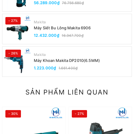
56.289.000₫
76.756.680₫
- 27%
Makita
Máy Siết Bu Lông Makita 6906
12.432.000₫
16.947.700₫
- 26%
Makita
Máy Khoan Makita DP2010(6.5MM)
1.223.000₫
1.661.400₫
SẢN PHẨM LIÊN QUAN
- 30%
- 27%