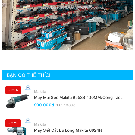
BẠN CÓ THỂ THÍCH
- 39%
Makita
Máy Mài Góc Makita 9553B(100MM/Công Tắc
Đuôi)
990.000₫
1.617.380₫
- 27%
Makita
Máy Siết Cắt Bu Lông Makita 6924N