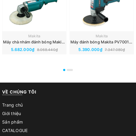
Makita
Makita
Máy chà nhám đánh bóng Makita 9207SPB(180MM)
Máy đánh bóng Makita PV7001C(180MM)
5.682.000₫
5.390.000₫
8.068.440₫
7.347.080₫
VỀ CHÚNG TÔI
Trang chủ
Giới thiệu
Sản phẩm
CATALOGUE