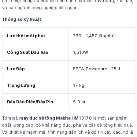
nó là một công cụ hữu ích cho các nhà thầu xây dựng, thợ hàn,
và các ngành công nghiệp liên quan.
Thông số kỹ thuật
Lực thổi mỗi phút
730 - 1,450 lần/phút
Công Suất Đầu Vào
1,510W
Lưc Đập
EPTA-Procedure : 25 J
Trọng Lượng
17 kg
Dây Dẫn Điện/Dây Pin
5.0 m
Tóm lại,
máy đục bê tông Makita HM1317C
là một sản phẩm
chất lượng cao, có khả năng đục, phá và cắt bê tông hiệu quả.
Với thiết kế mạnh mẽ, tính năng tiện ích và độ tin cậy cao, nó là