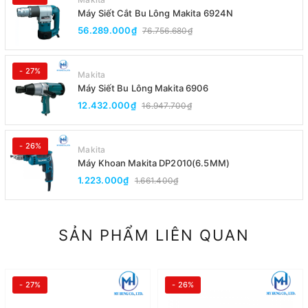
Máy Siết Cắt Bu Lông Makita 6924N
56.289.000₫
76.756.680₫
- 27%
Makita
Máy Siết Bu Lông Makita 6906
12.432.000₫
16.947.700₫
- 26%
Makita
Máy Khoan Makita DP2010(6.5MM)
1.223.000₫
1.661.400₫
SẢN PHẨM LIÊN QUAN
- 27%
- 26%