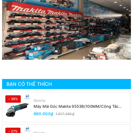
BẠN CÓ THỂ THÍCH
- 39%
Makita
Máy Mài Góc Makita 9553B(100MM/Công Tắc
Đuôi)
990.000₫
1.617.380₫
- 27%
Makita