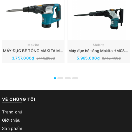
Makita
Makita
MÁY ĐỤC BÊ TÔNG MAKITA M8600B
Máy đục bê tông Makita HM0810TA(Chuôi lục giác 17MM)
3.757.000₫
5.965.000₫
5.116.260₫
8.112.460₫
VỀ CHÚNG TÔI
Trang chủ
Giới thiệu
Sản phẩm