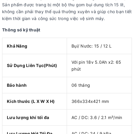
Sản phẩm được trang bị một bộ thu gom bụi dung tích 15 lít,
không cần phải thay thế quá thường xuyên và giúp cho bạn tiết
kiệm thời gian và công sức trong việc vệ sinh máy.
Thông số kỹ thuật
Khả Năng
Bụi/ Nước: 15 / 12 L
Với pin 18v 5.0Ah x2: 65
Sử Dụng Liên Tục(Phút)
phút
Bảo hành
06 tháng
Kích thước (L X W X H)
366x334x421 mm
Lưu lượng khí tối đa
AC / DC: 3.6 / 2.1 m³/min
Lưu Lượng Hút Tối Đa
AC / DC: 24 / 9 kPa