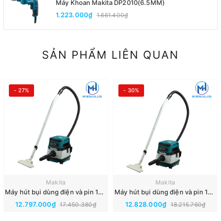
Máy Khoan Makita DP2010(6.5MM)
1.223.000₫
1.661.400₫
SẢN PHẨM LIÊN QUAN
- 27%
- 30%
Makita
Makita
Máy hút bụi dùng điện và pin 18Vx2 Makita DVC860LZ(Thân Máy)
Máy hút bụi dùng điện và pin 18Vx2 Makita DVC861LZ(Thân Máy)
12.797.000₫
12.828.000₫
17.450.380₫
18.215.760₫