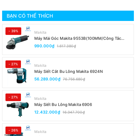
BẠN CÓ THỂ THÍCH
- 39%
Makita
Máy Mài Góc Makita 9553B(100MM/Công Tắc
Đuôi)
990.000₫
1.617.380₫
- 27%
Makita
Máy Siết Cắt Bu Lông Makita 6924N
56.289.000₫
76.756.680₫
- 27%
Makita
Máy Siết Bu Lông Makita 6906
12.432.000₫
16.947.700₫
- 26%
Makita