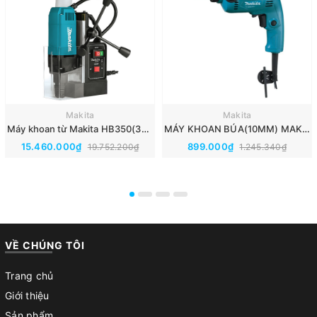
Makita
Makita
Máy khoan từ Makita HB350(35MM)
MÁY KHOAN BÚA(10MM) MAKITA M0800B
15.460.000₫
899.000₫
19.752.200₫
1.245.340₫
VỀ CHÚNG TÔI
Trang chủ
Giới thiệu
Sản phẩm