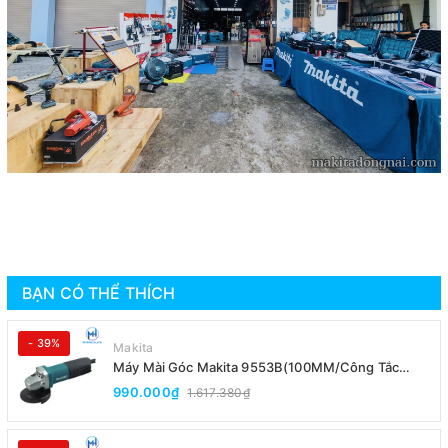
BẠN CÓ THỂ THÍCH
- 39%
Makita
Máy Mài Góc Makita 9553B(100MM/Công Tắc
Đuôi)
990.000₫
1.617.380₫