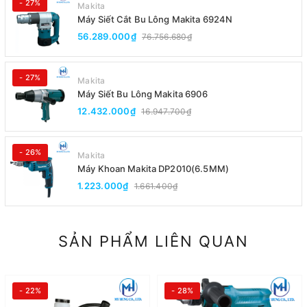
- 27%
Makita
Máy Siết Cắt Bu Lông Makita 6924N
56.289.000₫
76.756.680₫
- 27%
Makita
Máy Siết Bu Lông Makita 6906
12.432.000₫
16.947.700₫
- 26%
Makita
Máy Khoan Makita DP2010(6.5MM)
1.223.000₫
1.661.400₫
SẢN PHẨM LIÊN QUAN
- 22%
- 28%