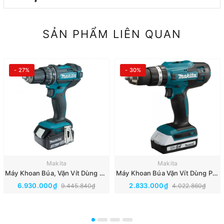
SẢN PHẨM LIÊN QUAN
- 27%
- 30%
Makita
Makita
Máy Khoan Búa, Vặn Vít Dùng Pin 18v Makita DHP482RFE
Máy Khoan Búa Vặn Vít Dùng Pin 18v Makita HP488D002
6.930.000₫
2.833.000₫
9.445.840₫
4.022.860₫