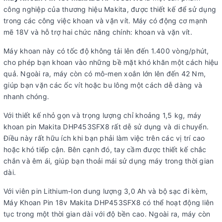
công nghiệp của thương hiệu Makita, được thiết kế để sử dụng
trong các công việc khoan và vặn vít. Máy có động cơ mạnh
mẽ 18V và hỗ trợ hai chức năng chính: khoan và vặn vít.
Máy khoan này có tốc độ không tải lên đến 1.400 vòng/phút,
cho phép bạn khoan vào những bề mặt khó khăn một cách hiệu
quả. Ngoài ra, máy còn có mô-men xoắn lớn lên đến 42 Nm,
giúp bạn vặn các ốc vít hoặc bu lông một cách dễ dàng và
nhanh chóng.
Với thiết kế nhỏ gọn và trọng lượng chỉ khoảng 1,5 kg, máy
khoan pin Makita DHP453SFX8 rất dễ sử dụng và di chuyển.
Điều này rất hữu ích khi bạn phải làm việc trên các vị trí cao
hoặc khó tiếp cận. Bên cạnh đó, tay cầm được thiết kế chắc
chắn và êm ái, giúp bạn thoải mái sử dụng máy trong thời gian
dài.
Với viên pin Lithium-Ion dung lượng 3,0 Ah và bộ sạc đi kèm,
Máy Khoan Pin 18v Makita DHP453SFX8 có thể hoạt động liên
tục trong một thời gian dài với độ bền cao. Ngoài ra, máy còn