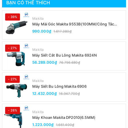
BẠN CÓ THỂ THÍCH
- 39%
Makita
Máy Mài Góc Makita 9553B(100MM/Công Tắc
Đuôi)
990.000₫
1.617.380₫
- 27%
Makita
Máy Siết Cắt Bu Lông Makita 6924N
56.289.000₫
76.756.680₫
- 27%
Makita
Máy Siết Bu Lông Makita 6906
12.432.000₫
16.947.700₫
- 26%
Makita
Máy Khoan Makita DP2010(6.5MM)
1.223.000₫
1.661.400₫