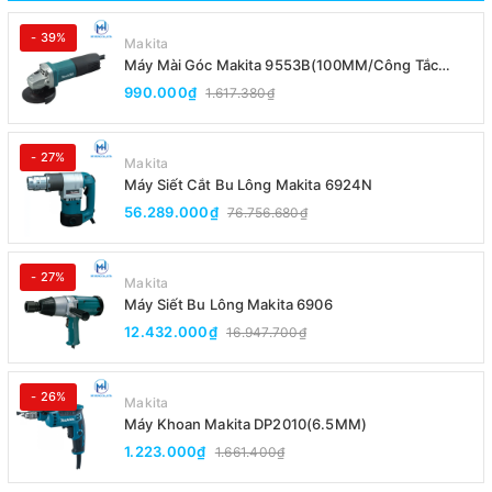
- 39%
Makita
Máy Mài Góc Makita 9553B(100MM/Công Tắc
Đuôi)
990.000₫
1.617.380₫
- 27%
Makita
Máy Siết Cắt Bu Lông Makita 6924N
56.289.000₫
76.756.680₫
- 27%
Makita
Máy Siết Bu Lông Makita 6906
12.432.000₫
16.947.700₫
- 26%
Makita
Máy Khoan Makita DP2010(6.5MM)
1.223.000₫
1.661.400₫