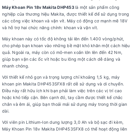
Máy Khoan Pin 18v Makita DHP453
là một sản phẩm công
nghiệp của thương hiệu Makita, được thiết kế để sử dụng trong
các công việc khoan và vặn vít. Máy có động cơ mạnh mẽ 18V
và hỗ trợ hai chức năng chính: khoan và vặn vít.
Máy khoan này có tốc độ không tải lên đến 1.400 vòng/phút,
cho phép bạn khoan vào những bề mặt khó khăn một cách hiệu
quả. Ngoài ra, máy còn có mô-men xoắn lớn lên đến 42 Nm,
giúp bạn vặn các ốc vít hoặc bu lông một cách dễ dàng và
nhanh chóng.
Với thiết kế nhỏ gọn và trọng lượng chỉ khoảng 1,5 kg, máy
khoan pin Makita DHP453SFX8 rất dễ sử dụng và di chuyển.
Điều này rất hữu ích khi bạn phải làm việc trên các vị trí cao
hoặc khó tiếp cận. Bên cạnh đó, tay cầm được thiết kế chắc
chắn và êm ái, giúp bạn thoải mái sử dụng máy trong thời gian
dài.
Với viên pin Lithium-Ion dung lượng 3,0 Ah và bộ sạc đi kèm,
Máy Khoan Pin 18v Makita DHP453SFX8 có thể hoạt động liên