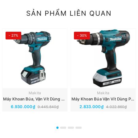
SẢN PHẨM LIÊN QUAN
- 27%
- 30%
Makita
Makita
Máy Khoan Búa, Vặn Vít Dùng Pin 18v Makita DHP482RFE
Máy Khoan Búa Vặn Vít Dùng Pin 18v Makita HP488D002
6.930.000₫
2.833.000₫
9.445.840₫
4.022.860₫