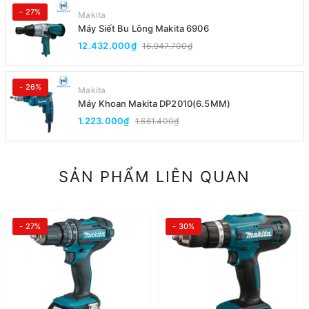
- 27%
Makita
Máy Siết Bu Lông Makita 6906
12.432.000₫
16.947.700₫
- 26%
Makita
Máy Khoan Makita DP2010(6.5MM)
1.223.000₫
1.661.400₫
SẢN PHẨM LIÊN QUAN
- 27%
- 30%