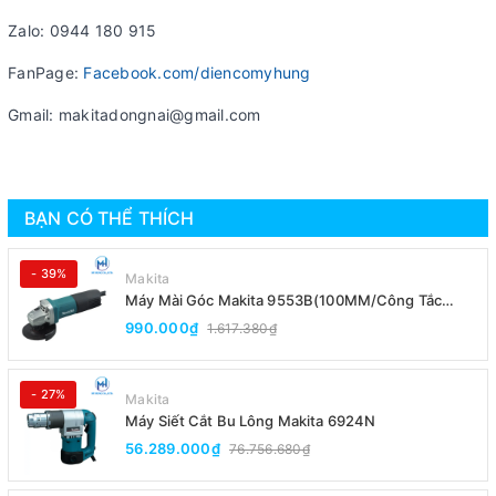
Zalo: 0944 180 915
FanPage:
Facebook.com/diencomyhung
Gmail: makitadongnai@gmail.com
BẠN CÓ THỂ THÍCH
- 39%
Makita
Máy Mài Góc Makita 9553B(100MM/Công Tắc
Đuôi)
990.000₫
1.617.380₫
- 27%
Makita
Máy Siết Cắt Bu Lông Makita 6924N
56.289.000₫
76.756.680₫