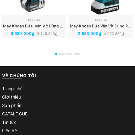
Makita
Makita
Máy Khoan Búa, Vặn Vít Dùng Pin 18v Makita DHP482RFE
Máy Khoan Búa Vặn Vít Dùng Pin 18v Makita HP488D002
6.930.000₫
2.833.000₫
9.445.840₫
4.022.860₫
VỀ CHÚNG TÔI
Trang chủ
Giới thiệu
Sản phẩm
CATALOGUE
Tin tức
Liên hệ