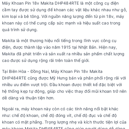
Máy Khoan Pin 18v Makita DHP484RTE là một công cụ điện
cầm tay được sử dụng để khoan các vật liệu khác nhau như gỗ,
kim loại và bê tông. Với nguồn năng lượng đến từ pin 18v, máy
khoan này có thể cung cấp sức mạnh và hiệu suất cao trong
quá trình sử dụng.
Makita là một thương hiệu nổi tiếng trong lĩnh vực công cụ
điện, được thành lập vào năm 1915 tại Nhật Bản. Hiện nay,
Makita đã phát triển và sản xuất ra nhiều sản phẩm chất lượng
cao được sử dụng rộng rãi trên toàn thế giới.
Tại Biên Hòa - Đồng Nai, Máy Khoan Pin 18v Makita
DHP484RTE cũng được Mỹ Hưng bán và phân phối rộng rãi với
nhiều ưu điểm vượt trội. Đầu khoan được thiết kế đặc biệt với
hệ thống kẹp tự động, giúp cho việc thay đổi mũi khoan trở nên
dễ dàng và thuận tiện hơn.
Ngoài ra, máy khoan này còn có các tính năng nổi bật khác
như: chế độ khoan, chế độ đóng vít, chế độ đục và chế độ
khoan có mặt phẳng. Trọng lượng nhẹ và kích thước tiện lợi của
máy khoan Makita DHP484RTE cũng giúp người dùng dễ dàng