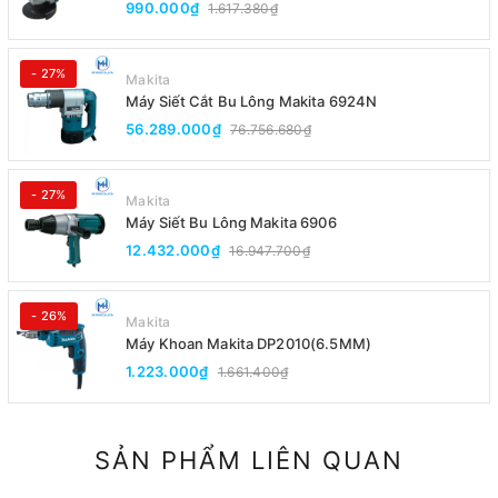
990.000₫
1.617.380₫
- 27%
Makita
Máy Siết Cắt Bu Lông Makita 6924N
56.289.000₫
76.756.680₫
- 27%
Makita
Máy Siết Bu Lông Makita 6906
12.432.000₫
16.947.700₫
- 26%
Makita
Máy Khoan Makita DP2010(6.5MM)
1.223.000₫
1.661.400₫
SẢN PHẨM LIÊN QUAN