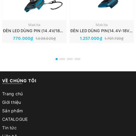
Makita
Makita
ĐÈN LED DÙNG PIN (14.4V/18V) MAKITA DML815
ĐÈN LED DÙNG PIN(14.4V-18V) MAKITA DML808
770.000₫
1.257.000₫
1.038.020₫
1.797.720₫
VỀ CHÚNG TÔI
Trang chủ
Giới thiệu
Sản phẩm
CATALOGUE
Tin tức