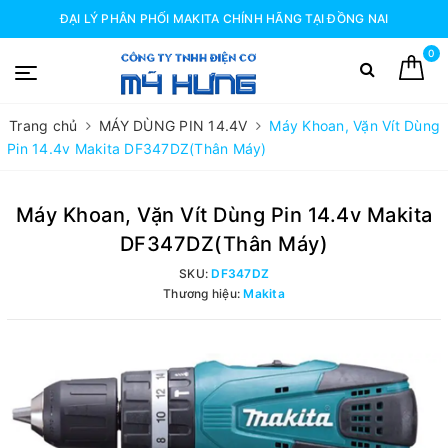
ĐẠI LÝ PHÂN PHỐI MAKITA CHÍNH HÃNG TẠI ĐỒNG NAI
0
Trang chủ
MÁY DÙNG PIN 14.4V
Máy Khoan, Vặn Vít Dùng
Pin 14.4v Makita DF347DZ(Thân Máy)
Máy Khoan, Vặn Vít Dùng Pin 14.4v Makita
DF347DZ(Thân Máy)
SKU:
DF347DZ
Thương hiệu:
Makita