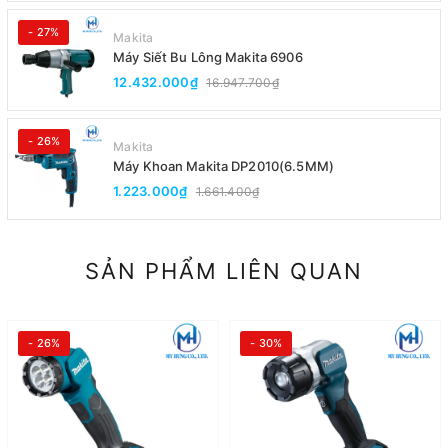
- 27%
Makita
Máy Siết Bu Lông Makita 6906
12.432.000₫
16.947.700₫
- 26%
Makita
Máy Khoan Makita DP2010(6.5MM)
1.223.000₫
1.661.400₫
SẢN PHẨM LIÊN QUAN
- 26%
- 30%