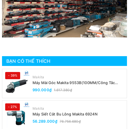
BẠN CÓ THỂ THÍCH
- 39%
Makita
Máy Mài Góc Makita 9553B(100MM/Công Tắc
Đuôi)
990.000₫
1.617.380₫
- 27%
Makita
Máy Siết Cắt Bu Lông Makita 6924N
56.289.000₫
76.756.680₫