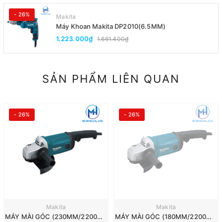
- 26%
Makita
Máy Khoan Makita DP2010(6.5MM)
1.223.000₫
1.661.400₫
SẢN PHẨM LIÊN QUAN
- 26%
- 26%
Makita
Makita
MÁY MÀI GÓC (230MM/2200W/CÔNG TẮC BÓP) MAKITA M0921B
MÁY MÀI GÓC (180MM/2200W/CÔNG TẮC BÓP) MAKITA M0920B