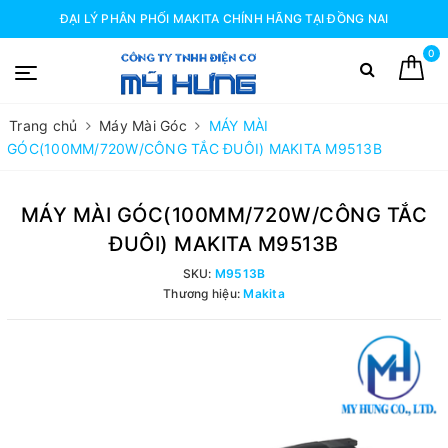
ĐẠI LÝ PHÂN PHỐI MAKITA CHÍNH HÃNG TẠI ĐỒNG NAI
0
Trang chủ
Máy Mài Góc
MÁY MÀI
GÓC(100MM/720W/CÔNG TẮC ĐUÔI) MAKITA M9513B
MÁY MÀI GÓC(100MM/720W/CÔNG TẮC
ĐUÔI) MAKITA M9513B
SKU:
M9513B
Thương hiệu:
Makita