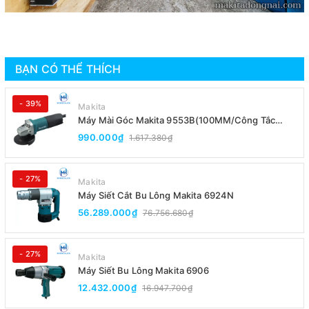
BẠN CÓ THỂ THÍCH
- 39%
Makita
Máy Mài Góc Makita 9553B(100MM/Công Tắc
Đuôi)
990.000₫
1.617.380₫
- 27%
Makita
Máy Siết Cắt Bu Lông Makita 6924N
56.289.000₫
76.756.680₫
- 27%
Makita
Máy Siết Bu Lông Makita 6906
12.432.000₫
16.947.700₫