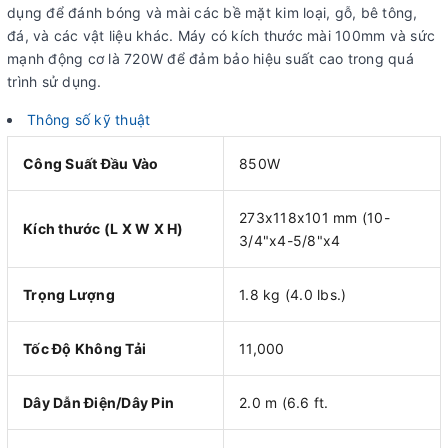
dụng để đánh bóng và mài các bề mặt kim loại, gỗ, bê tông,
đá, và các vật liệu khác. Máy có kích thước mài 100mm và sức
mạnh động cơ là 720W để đảm bảo hiệu suất cao trong quá
trình sử dụng.
Thông số kỹ thuật
Công Suất Đầu Vào
850W
273x118x101 mm (10-
Kích thước (L X W X H)
3/4"x4-5/8"x4
Trọng Lượng
1.8 kg (4.0 lbs.)
Tốc Độ Không Tải
11,000
Dây Dẫn Điện/Dây Pin
2.0 m (6.6 ft.