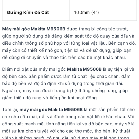
Đường Kính Đá Cắt
100mm (4")
Máy mài góc Makita M9506B
được trang bị công tắc trượt,
giúp người sử dụng dễ dàng kiểm soát tốc độ quay của đĩa và
điều chỉnh thông số phù hợp với từng loại vật liệu. Bên cạnh đó,
máy còn có thiết kế nhỏ gọn, tiện lợi và dễ sử dụng, giúp bạn
dễ dàng di chuyển và thao tác trên các bề mặt khác nhau.
Điểm nổi bật của máy mài góc
Makita M9506B
là sự tiện lợi và
độ bền cao. Sản phẩm được làm từ chất liệu chắc chắn, đảm
bảo độ bền và độ ổn định khi sử dụng trong thời gian dài.
Ngoài ra, máy còn được trang bị hệ thống chống rung, giúp
giảm thiểu độ rung và tiếng ồn khi hoạt động.
Tóm lại,
máy mài góc Makita M9506B
là một sản phẩm tốt cho
các nhu cầu mài, cắt và đánh bóng các vật liệu khác nhau. Với
công suất mạnh mẽ, tính năng tiện lợi và độ bền cao, máy sẽ là
một sự lựa chọn tuyệt vời cho các thợ mộc, thợ hàn, kỹ thuật
viên và những người có nhu cầu sử dụng máy mài góc trong