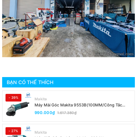
BẠN CÓ THỂ THÍCH
- 39%
Makita
Máy Mài Góc Makita 9553B(100MM/Công Tắc
Đuôi)
990.000₫
1.617.380₫
- 27%
Makita