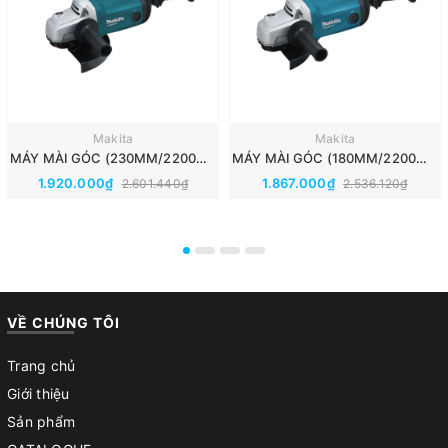
Makita
Makita
MÁY MÀI GÓC (230MM/2200W/CÔNG TẮC BÓP) MAKITA M0921B
MÁY MÀI GÓC (180MM/2200W/CÔNG TẮC BÓP) MAKITA M0920B
1.920.000₫
1.867.000₫
2.601.440₫
2.536.120₫
VỀ CHÚNG TÔI
Trang chủ
Giới thiệu
Sản phẩm