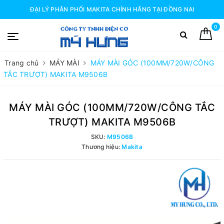
ĐẠI LÝ PHÂN PHỐI MAKITA CHÍNH HÃNG TẠI ĐỒNG NAI
0
Trang chủ
MÁY MÀI
MÁY MÀI GÓC (100MM/720W/CÔNG
TẮC TRƯỢT) MAKITA M9506B
MÁY MÀI GÓC (100MM/720W/CÔNG TẮC
TRƯỢT) MAKITA M9506B
SKU:
M9506B
Thương hiệu:
Makita