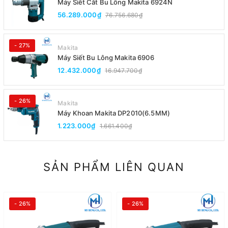
Máy Siết Cắt Bu Lông Makita 6924N
56.289.000₫
76.756.680₫
- 27%
Makita
Máy Siết Bu Lông Makita 6906
12.432.000₫
16.947.700₫
- 26%
Makita
Máy Khoan Makita DP2010(6.5MM)
1.223.000₫
1.661.400₫
SẢN PHẨM LIÊN QUAN
- 26%
- 26%