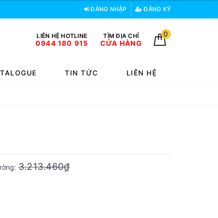
ĐĂNG NHẬP
ĐĂNG KÝ
0
LIÊN HỆ HOTLINE
TÌM ĐỊA CHỈ
0944 180 915
CỬA HÀNG
TALOGUE
TIN TỨC
LIÊN HỆ
3.213.460₫
rường: