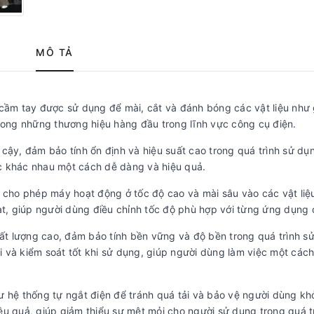
MÔ TẢ
cầm tay được sử dụng để mài, cắt và đánh bóng các vật liệu như 
trong những thương hiệu hàng đầu trong lĩnh vực công cụ điện.
cậy, đảm bảo tính ổn định và hiệu suất cao trong quá trình sử dụn
c khác nhau một cách dễ dàng và hiệu quả.
cho phép máy hoạt động ở tốc độ cao và mài sâu vào các vật liệ
ạt, giúp người dùng điều chỉnh tốc độ phù hợp với từng ứng dụng 
hất lượng cao, đảm bảo tính bền vững và độ bền trong quá trình s
 và kiểm soát tốt khi sử dụng, giúp người dùng làm việc một cách
ư hệ thống tự ngắt điện để tránh quá tải và bảo vệ người dùng kh
ệu quả, giúp giảm thiểu sự mệt mỏi cho người sử dụng trong quá t