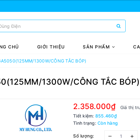
NG CHỦ
GIỚI THIỆU
SẢN PHẨM
CA
a GA5050(125MM/1300W/CÔNG TẮC BÓP)
050(125MM/1300W/CÔNG TẮC BÓP)
2.358.000₫
Giá thị t
Tiết kiệm:
855.460₫
Tình trạng:
Còn hàng
–
+
Số lượng: