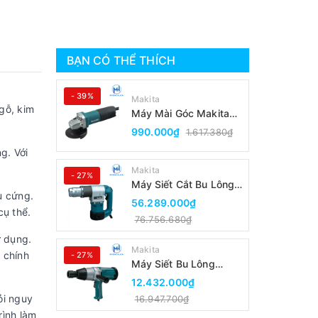
BẠN CÓ THỂ THÍCH
- 39%
Makita
gỗ, kim
Máy Mài Góc Makita
9553B(100MM/Công
990.000₫
1.617.380₫
Tắc Đuôi)
g. Với
Makita
- 27%
Máy Siết Cắt Bu Lông
u cứng.
Makita 6924N
56.289.000₫
cụ thể.
76.756.680₫
ử dụng.
Makita
 chính
- 27%
Máy Siết Bu Lông
Makita 6906
12.432.000₫
ỏi nguy
16.947.700₫
rình làm