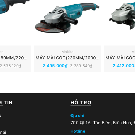
ta
Makita
M
MÁY MÀI GÓC (180MM/2200W/CÔNG TẮC BÓP) MAKITA M0920B
MÁY MÀI GÓC(230MM/2000W/CÔNG TẮC BÓP) MAKITA M9001B
2.495.000₫
2.412.00
2.536.120₫
3.389.540₫
 TIN
HỖ TRỢ
u
Địa chỉ
700 QL1A, Tân Biên, Biên Hoà,
Hotline
mãi