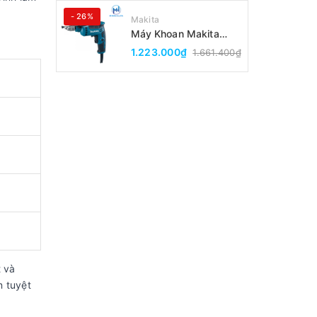
- 26%
Makita
Máy Khoan Makita
DP2010(6.5MM)
1.223.000₫
1.661.400₫
t và
n tuyệt