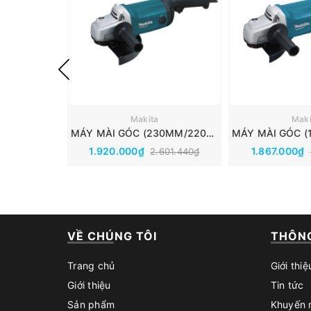
Makita
Maki
MÁY MÀI GÓC (230MM/2200W/CÔNG TẮC BÓP) MAKITA M0921B
1.920.000₫
1.867.000₫
2.601.440₫
VỀ CHÚNG TÔI
THÔNG
Trang chủ
Giới thiệ
Giới thiệu
Tin tức
Sản phẩm
Khuyến 