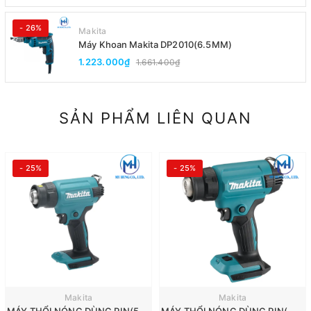
- 26%
Makita
Máy Khoan Makita DP2010(6.5MM)
1.223.000₫
1.661.400₫
SẢN PHẨM LIÊN QUAN
- 25%
- 25%
Makita
Makita
MÁY THỔI NÓNG DÙNG PIN(550℃)(18V) MAKITA DHG180ZK
MÁY THỔI NÓNG DÙNG PIN(～550℃)(18V) MAKITA DHG181ZK