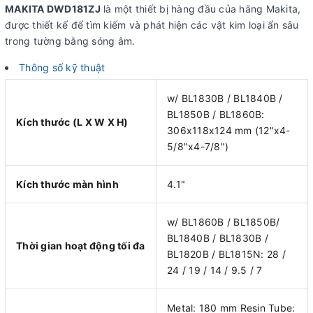
MAKITA DWD181ZJ
là một thiết bị hàng đầu của hãng Makita,
được thiết kế để tìm kiếm và phát hiện các vật kim loại ẩn sâu
trong tường bằng sóng âm.
Thông số kỹ thuật
w/ BL1830B / BL1840B /
BL1850B / BL1860B:
Kích thước (L X W X H)
306x118x124 mm (12"x4-
5/8"x4-7/8")
Kích thước màn hình
4.1"
w/ BL1860B / BL1850B/
BL1840B / BL1830B /
Thời gian hoạt động tối đa
BL1820B / BL1815N: 28 /
24 / 19 / 14 / 9.5 / 7
Metal: 180 mm Resin Tube: