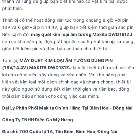
thanh và rung để giúp bạn biết khi nào có vật kim loại được
phát hiện.
Thiết bị có thể hoạt động liên tục trong khoảng 8 giờ với pin
18V và 6 giờ với pin 14.4V, giúp bạn tiết kiệm thời gian sạc pin.
Bên cạnh đó,
máy quét kim loại âm tường Makita DWD181ZJ
còn có khả năng tự động tắt nguồn sau 5 phút không sử dụng,
giúp tiết kiệm pin và đảm bảo an toàn cho thiết bị.
Tóm lại,
MÁY QUÉT KIM LOẠI ÂM TƯỜNG DÙNG PIN
(18V/14.4V) MAKITA DWD181ZJ
là một thiết bị hữu ích và tiện
lợi cho công việc xây dựng và sửa chữa. Với khả năng phát
hiện vật kim loại một cách chính xác và nhanh chóng, thiết bị
này giúp người sử dụng tiết kiệm thời gian và tiền bạc, đồng
thời đảm bảo an toàn cho công việc của mình.
Đại Lý Phân Phối Makita Chính Hãng Tại Biên Hòa - Đồng Nai
Công Ty TNHH Điện Cơ Mỹ Hưng
Địa chỉ: 700 Quốc lộ 1A, Tân Biên, Biên Hòa, Đồng Nai