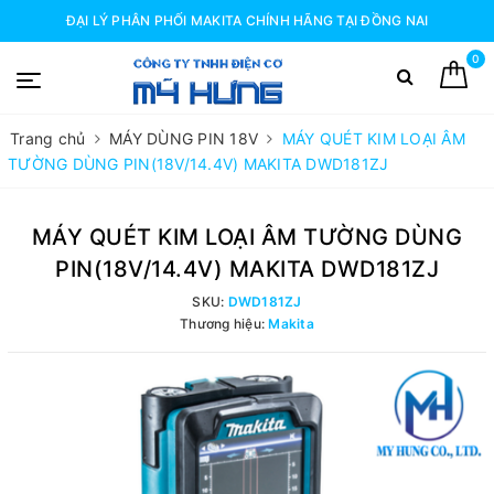
ĐẠI LÝ PHÂN PHỐI MAKITA CHÍNH HÃNG TẠI ĐỒNG NAI
0
Trang chủ
MÁY DÙNG PIN 18V
MÁY QUÉT KIM LOẠI ÂM
TƯỜNG DÙNG PIN(18V/14.4V) MAKITA DWD181ZJ
MÁY QUÉT KIM LOẠI ÂM TƯỜNG DÙNG
PIN(18V/14.4V) MAKITA DWD181ZJ
SKU:
DWD181ZJ
Thương hiệu:
Makita