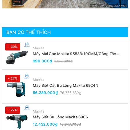
BẠN CÓ THỂ THÍCH
- 39%
Makita
Máy Mài Góc Makita 9553B(100MM/Công Tắc
Đuôi)
990.000₫
1.617.380₫
- 27%
Makita
Máy Siết Cắt Bu Lông Makita 6924N
56.289.000₫
76.756.680₫
- 27%
Makita
Máy Siết Bu Lông Makita 6906
12.432.000₫
16.947.700₫