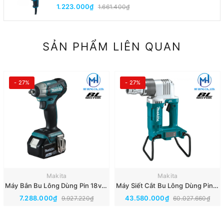
1.223.000₫
1.661.400₫
SẢN PHẨM LIÊN QUAN
- 27%
- 27%
Makita
Makita
Máy Bắn Bu Lông Dùng Pin 18v Makita DTW180RFE(BL)
Máy Siết Cắt Bu Lông Dùng Pin 18Vx2 Makita DWT310ZK(Thân Máy)(BL)
7.288.000₫
43.580.000₫
9.927.220₫
60.027.660₫