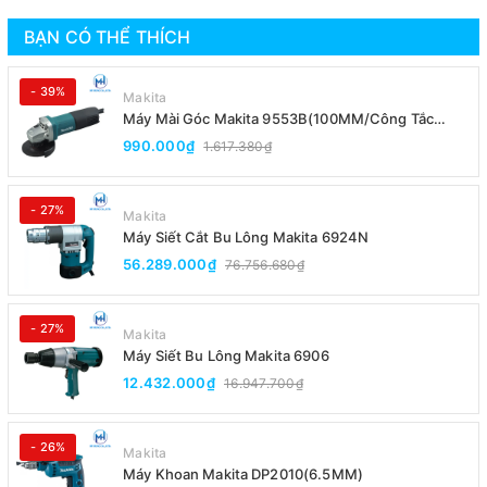
BẠN CÓ THỂ THÍCH
- 39%
Makita
Máy Mài Góc Makita 9553B(100MM/Công Tắc
Đuôi)
990.000₫
1.617.380₫
- 27%
Makita
Máy Siết Cắt Bu Lông Makita 6924N
56.289.000₫
76.756.680₫
- 27%
Makita
Máy Siết Bu Lông Makita 6906
12.432.000₫
16.947.700₫
- 26%
Makita
Máy Khoan Makita DP2010(6.5MM)