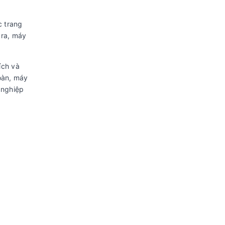
c trang
 ra, máy
ích và
oàn, máy
 nghiệp