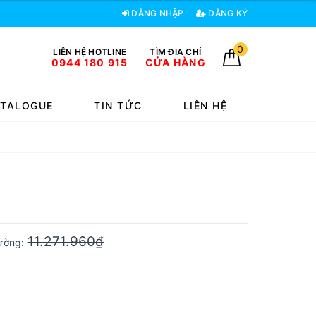
ĐĂNG NHẬP
ĐĂNG KÝ
0
LIÊN HỆ HOTLINE
TÌM ĐỊA CHỈ
0944 180 915
CỬA HÀNG
TALOGUE
TIN TỨC
LIÊN HỆ
11.271.960₫
rường: