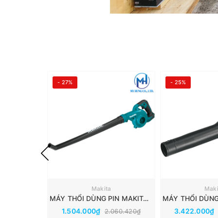
- 27%
- 25%
Makita
Maki
MÁY THỔI DÙNG PIN MAKITA 18V DUB186Z
1.504.000₫
3.422.000₫
2.060.420₫