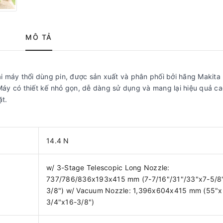
MÔ TẢ
ại máy thổi dùng pin, được sản xuất và phân phối bởi hãng Makita
 Máy có thiết kế nhỏ gọn, dễ dàng sử dụng và mang lại hiệu quả ca
ặt.
14.4 N
w/ 3-Stage Telescopic Long Nozzle:
737/786/836x193x415 mm (7-7/16"/31"/33"x7-5/8
3/8") w/ Vacuum Nozzle: 1,396x604x415 mm (55"x
3/4"x16-3/8")