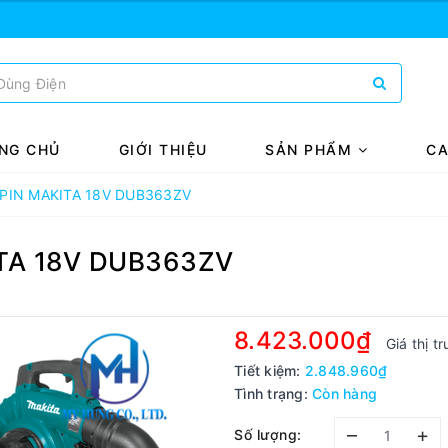
NG CHỦ
GIỚI THIỆU
SẢN PHẨM
CA
PIN MAKITA 18V DUB363ZV
TA 18V DUB363ZV
8.423.000₫
Giá thị t
Tiết kiệm:
2.848.960₫
Tình trạng:
Còn hàng
–
+
Số lượng: