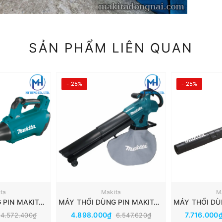
SẢN PHẨM LIÊN QUAN
- 25%
- 25%
ta
Makita
M
MÁY THỔI DÙNG PIN MAKITA 18V DUB184Z
MÁY THỔI DÙNG PIN MAKITA 18V DUB187Z
4.898.000₫
7.716.000
4.572.400₫
6.547.620₫