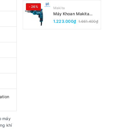
- 26%
Makita
Máy Khoan Makita
DP2010(6.5MM)
1.223.000₫
1.661.400₫
ation
ho máy
ợng khí