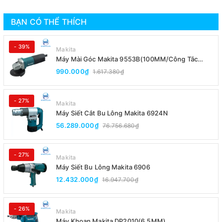
BẠN CÓ THỂ THÍCH
- 39%
Makita
Máy Mài Góc Makita 9553B(100MM/Công Tắc
Đuôi)
990.000₫
1.617.380₫
- 27%
Makita
Máy Siết Cắt Bu Lông Makita 6924N
56.289.000₫
76.756.680₫
- 27%
Makita
Máy Siết Bu Lông Makita 6906
12.432.000₫
16.947.700₫
- 26%
Makita
Máy Khoan Makita DP2010(6.5MM)