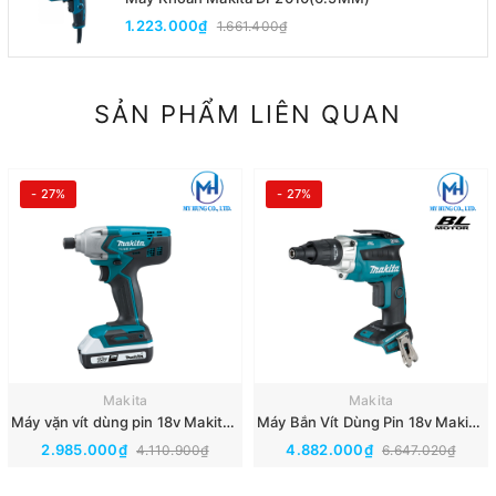
1.223.000₫
1.661.400₫
SẢN PHẨM LIÊN QUAN
- 27%
- 27%
Makita
Makita
Máy vặn vít dùng pin 18v Makita M6901D001
Máy Bắn Vít Dùng Pin 18v Makita DFS251Z(Thân Máy)(BL)
2.985.000₫
4.882.000₫
4.110.900₫
6.647.020₫