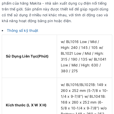
phẩm của hãng Makita - nhà sản xuất dụng cụ điện nổi tiếng
trên thế giới. Sản phẩm này được thiết kế để giúp người dùng
có thể sử dụng ở nhiều nơi khác nhau, với tính di động cao và
khả năng hoạt động bằng pin hoặc điện.
Thông số kỹ thuật
w/ BL1016 Low / Mid /
High: 240 / 145 / 105 w/
BL1021 Low / Mid / High:
Sử Dụng Liên Tục(Phút)
315 / 190 / 135 w/ BL1041
Low / Mid / High: 630 /
380 / 275
w/ BL1016/BL1021B: 149 x
260 x 252 mm (5-7/8 x 10-
1/4 x 9-7/8") w/ BL1041B:
168 x 260 x 252 mm (6-
Kích thước (L X W X H)
5/8 x 10-1/4 x 9-7/8") w/o
Battery: 148 x 260 x 252