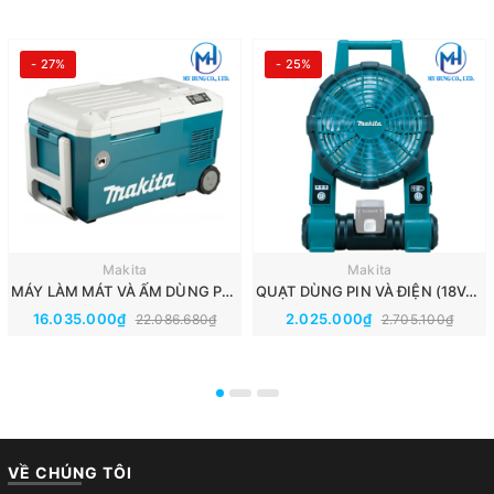
- 27%
- 25%
Makita
Makita
MÁY LÀM MÁT VÀ ẤM DÙNG PIN(20L)(40V/18V/AC) MAKITA CW001GZ01
QUẠT DÙNG PIN VÀ ĐIỆN (18V/14.4V/AC) MAKITA DCF201Z
16.035.000₫
2.025.000₫
22.086.680₫
2.705.100₫
VỀ CHÚNG TÔI