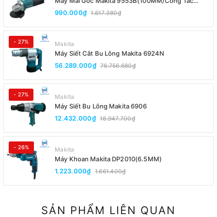
Máy Mài Góc Makita 9553B(100MM/Công Tắc
Đuôi)
990.000₫
1.617.380₫
- 27%
Makita
Máy Siết Cắt Bu Lông Makita 6924N
56.289.000₫
76.756.680₫
- 27%
Makita
Máy Siết Bu Lông Makita 6906
12.432.000₫
16.947.700₫
- 26%
Makita
Máy Khoan Makita DP2010(6.5MM)
1.223.000₫
1.661.400₫
SẢN PHẨM LIÊN QUAN