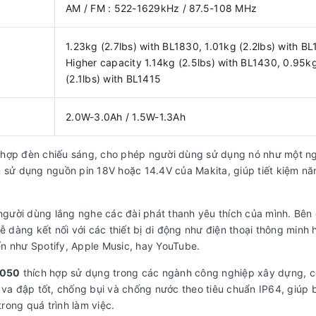
AM / FM : 522-1629kHz / 87.5-108 MHz
1.23kg (2.7lbs) with BL1830, 1.01kg (2.2lbs) with B
Higher capacity 1.14kg (2.5lbs) with BL1430, 0.95k
(2.1lbs) with BL1415
2.0W-3.0Ah / 1.5W-1.3Ah
h hợp đèn chiếu sáng, cho phép người dùng sử dụng nó như một n
n sử dụng nguồn pin 18V hoặc 14.4V của Makita, giúp tiết kiệm nă
gười dùng lắng nghe các đài phát thanh yêu thích của mình. Bên
ễ dàng kết nối với các thiết bị di động như điện thoại thông minh 
n như Spotify, Apple Music, hay YouTube.
R050
thích hợp sử dụng trong các ngành công nghiệp xây dựng, cơ
 va đập tốt, chống bụi và chống nước theo tiêu chuẩn IP64, giúp 
trong quá trình làm việc.