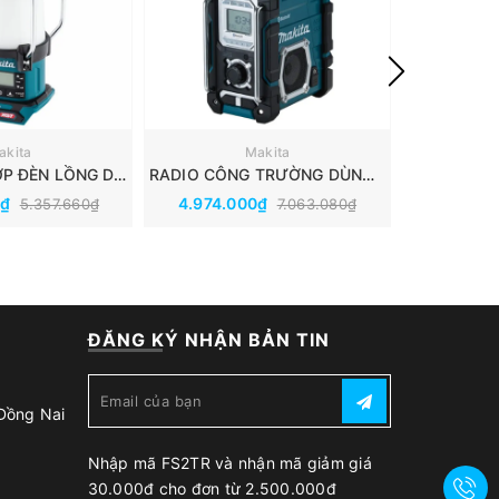
akita
Makita
RADIO KẾT HỢP ĐÈN LỒNG DÙNG PIN(40V MAX) MAKITA MR010GZ
RADIO CÔNG TRƯỜNG DÙNG PIN VÀ ĐIỆN(18V/14.4V/12V MAX/AC) MAKITA DMR108
0₫
4.974.000₫
5.698.
5.357.660₫
7.063.080₫
ĐĂNG KÝ NHẬN BẢN TIN
 Đồng Nai
Nhập mã FS2TR và nhận mã giảm giá
30.000đ cho đơn từ 2.500.000đ