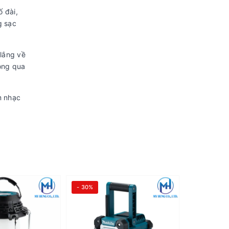
ố đài,
g sạc
 lắng về
ông qua
m nhạc
- 30%
- 30%