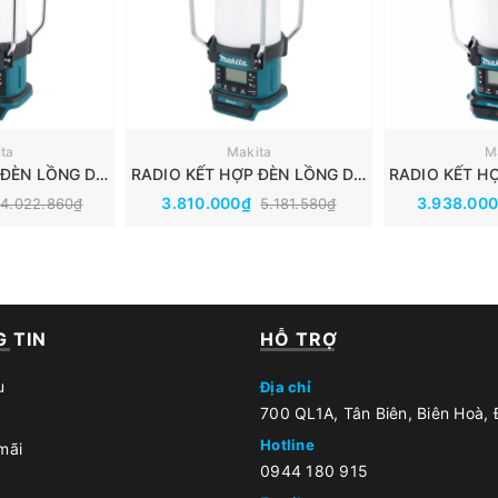
ta
Makita
M
RADIO KẾT HỢP ĐÈN LỒNG DÙNG PIN (18V/14.4V) MAKITA DMR055
RADIO KẾT HỢP ĐÈN LỒNG DÙNG PIN(18V/14.4V) MAKITA DMR057
3.810.000₫
3.938.00
4.022.860₫
5.181.580₫
 TIN
HỖ TRỢ
u
Địa chỉ
700 QL1A, Tân Biên, Biên Hoà,
Hotline
mãi
0944 180 915