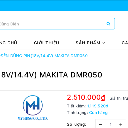
NG CHỦ
GIỚI THIỆU
SẢN PHẨM
CA
 ĐÈN DÙNG PIN(18V/14.4V) MAKITA DMR050
(18V/14.4V) MAKITA DMR050
2.510.000₫
Giá thị t
Tiết kiệm:
1.119.520₫
Tình trạng:
Còn hàng
–
+
Số lượng: