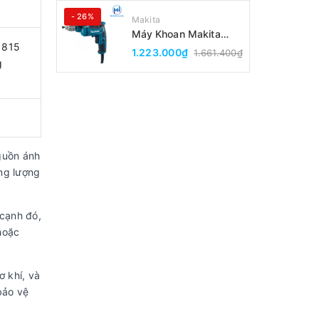
- 26%
Makita
Máy Khoan Makita
L1815
DP2010(6.5MM)
1.223.000₫
1.661.400₫
g
guồn ánh
ng lượng
 cạnh đó,
hoặc
 khí, và
bảo vệ