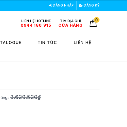
ĐĂNG NHẬP
ĐĂNG KÝ
0
LIÊN HỆ HOTLINE
TÌM ĐỊA CHỈ
0944 180 915
CỬA HÀNG
TALOGUE
TIN TỨC
LIÊN HỆ
3.629.520₫
rường: