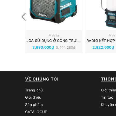
Makita
Maki
LOA SỬ DỤNG Ở CÔNG TRƯỜNG DÙNG PIN VÀ ĐIỆN(18V/14.4V/12V MAX/AC) MAKITA DMR203
3.993.000₫
2.922.000₫
5.444.280₫
VỀ CHÚNG TÔI
THÔNG
Trang chủ
Giới thiệ
Giới thiệu
Tin tức
Sản phẩm
Khuyến 
CATALOGUE