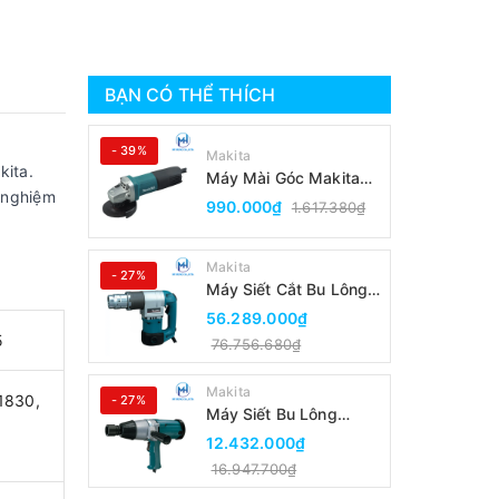
BẠN CÓ THỂ THÍCH
- 39%
Makita
kita.
Máy Mài Góc Makita
 nghiệm
9553B(100MM/Công
990.000₫
1.617.380₫
Tắc Đuôi)
Makita
- 27%
Máy Siết Cắt Bu Lông
Makita 6924N
56.289.000₫
5
76.756.680₫
Makita
1830,
- 27%
Máy Siết Bu Lông
h
Makita 6906
12.432.000₫
16.947.700₫