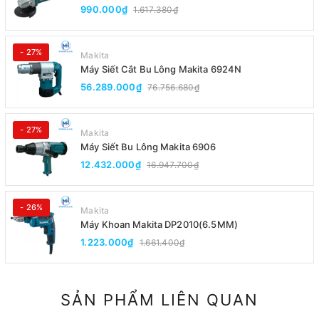
Đuôi)
990.000₫
1.617.380₫
- 27%
Makita
Máy Siết Cắt Bu Lông Makita 6924N
56.289.000₫
76.756.680₫
- 27%
Makita
Máy Siết Bu Lông Makita 6906
12.432.000₫
16.947.700₫
- 26%
Makita
Máy Khoan Makita DP2010(6.5MM)
1.223.000₫
1.661.400₫
SẢN PHẨM LIÊN QUAN