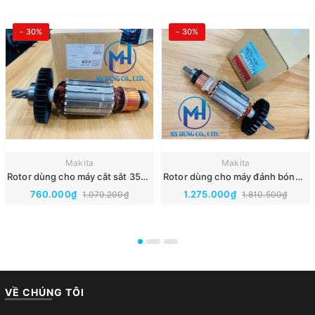
- 30%
- 30%
Makita
Makita
Rotor dùng cho máy cắt sắt 350mm MT240 mã 516883-3 chính hãng Makita.
Rotor dùng cho máy đánh bóng 180mm 9237C mã 516308-7 chính hãng Makita.
760.000₫
1.275.000₫
1.079.200₫
1.810.500₫
VỀ CHÚNG TÔI