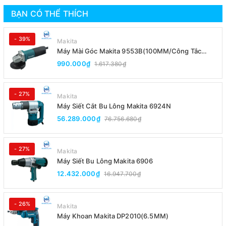
BẠN CÓ THỂ THÍCH
- 39%
Makita
Máy Mài Góc Makita 9553B(100MM/Công Tắc
Đuôi)
990.000₫
1.617.380₫
- 27%
Makita
Máy Siết Cắt Bu Lông Makita 6924N
56.289.000₫
76.756.680₫
- 27%
Makita
Máy Siết Bu Lông Makita 6906
12.432.000₫
16.947.700₫
- 26%
Makita
Máy Khoan Makita DP2010(6.5MM)