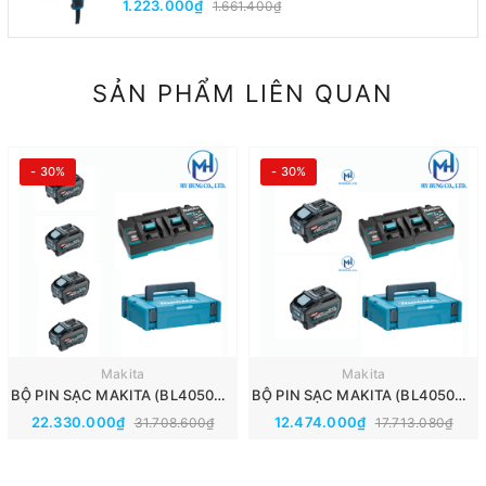
1.223.000₫
1.661.400₫
SẢN PHẨM LIÊN QUAN
- 30%
- 30%
Makita
Makita
BỘ PIN SẠC MAKITA (BL4050F*4+DC40RB+MAKPAC) 191U42-2
BỘ PIN SẠC MAKITA (BL4050F*2+DC40RB+MAKPAC) 191U13-9
22.330.000₫
12.474.000₫
31.708.600₫
17.713.080₫