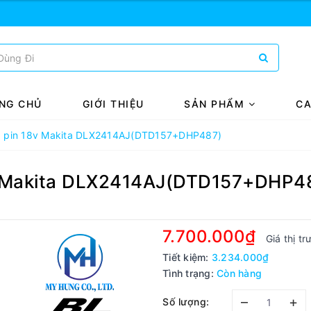
NG CHỦ
GIỚI THIỆU
SẢN PHẨM
CA
g pin 18v Makita DLX2414AJ(DTD157+DHP487)
v Makita DLX2414AJ(DTD157+DHP4
7.700.000₫
Giá thị t
Tiết kiệm:
3.234.000₫
Tình trạng:
Còn hàng
–
+
Số lượng: