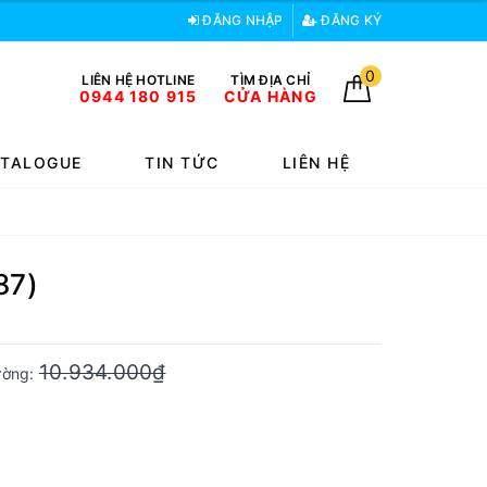
ĐĂNG NHẬP
ĐĂNG KÝ
0
LIÊN HỆ HOTLINE
TÌM ĐỊA CHỈ
0944 180 915
CỬA HÀNG
TALOGUE
TIN TỨC
LIÊN HỆ
87)
10.934.000₫
rường: