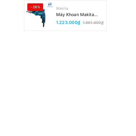
- 26%
Makita
Máy Khoan Makita
DP2010(6.5MM)
1.223.000₫
1.661.400₫