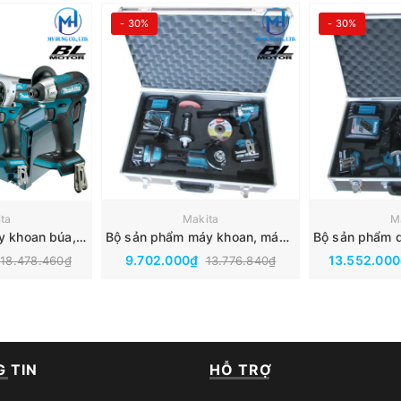
- 30%
- 30%
ta
Makita
M
Bộ sản phẩm máy khoan búa, máy bắn vít dùng pin 18v Makita DLX2443JX1(DDF486Z+DTD157Z)
Bộ sản phẩm máy khoan, máy mài góc dùng pin 18v Makita DLX2426TX1(DDF484＋DGA404)
9.702.000₫
13.552.00
18.478.460₫
13.776.840₫
 TIN
HỖ TRỢ