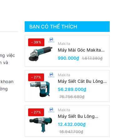
BẠN CÓ THỂ THÍCH
- 39%
Makita
Máy Mài Góc Makita
ng việc
9553B(100MM/Công
990.000₫
1.617.380₫
Tắc Đuôi)
n và
Makita
- 27%
Máy Siết Cắt Bu Lông
 khoan
Makita 6924N
ường
56.289.000₫
76.756.680₫
Makita
- 27%
Máy Siết Bu Lông
Makita 6906
12.432.000₫
16.947.700₫