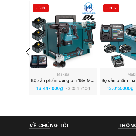
- 30%
- 30%
Makita
Maki
Bộ sản phẩm dùng pin 18v Makita DLX3131JX1(DGA404Z+DHR242Z+DTW285Z)
16.447.000₫
13.013.000₫
23.354.740₫
VỀ CHÚNG TÔI
THÔNG