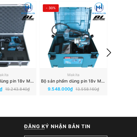
- 30%
- 30%
akita
Makita
Bộ sản phẩm dùng pin 18v Makita DLX2425TX1(DDF484＋DHR242)
Bộ sản phẩm dùng pin 18v Makita DLX2424JX1(DMP180＋DTW300)
0₫
9.548.000₫
7.623.0
19.243.840₫
13.558.160₫
ĐĂNG KÝ NHẬN BẢN TIN