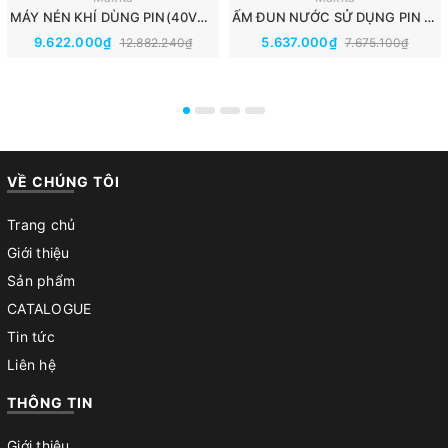
MÁY NÉN KHÍ DÙNG PIN(40VMAX) MAKITA AC001GZ
ẤM ĐUN NƯỚC SỬ DỤNG PIN (40VMAX) MAKITA KT001GZ
9.622.000₫
5.637.000₫
12.882.240₫
7.675.100₫
VỀ CHÚNG TÔI
Trang chủ
Giới thiệu
Sản phẩm
CATALOGUE
Tin tức
Liên hệ
THÔNG TIN
Giới thiệu