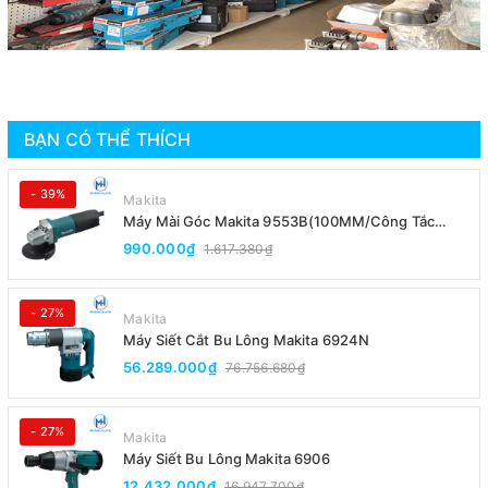
BẠN CÓ THỂ THÍCH
- 39%
Makita
Máy Mài Góc Makita 9553B(100MM/Công Tắc
Đuôi)
990.000₫
1.617.380₫
- 27%
Makita
Máy Siết Cắt Bu Lông Makita 6924N
56.289.000₫
76.756.680₫
- 27%
Makita
Máy Siết Bu Lông Makita 6906
12.432.000₫
16.947.700₫