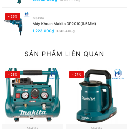
- 26%
Makita
Máy Khoan Makita DP2010(6.5MM)
1.223.000₫
1.661.400₫
SẢN PHẨM LIÊN QUAN
- 25%
- 27%
Makita
Makita