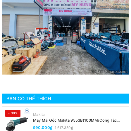
BẠN CÓ THỂ THÍCH
- 39%
Makita
Máy Mài Góc Makita 9553B(100MM/Công Tắc
Đuôi)
990.000₫
1.617.380₫