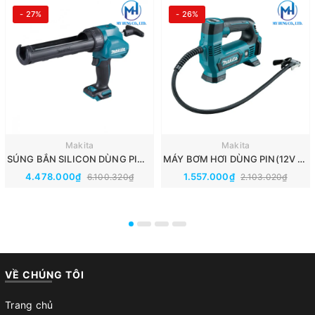
- 27%
- 26%
Makita
Makita
SÚNG BẮN SILICON DÙNG PIN(12V MAX) MAKITA CG100DZA
MÁY BƠM HƠI DÙNG PIN(12V MAX) MAKITA MP100DZ
4.478.000₫
1.557.000₫
6.100.320₫
2.103.020₫
VỀ CHÚNG TÔI
Trang chủ