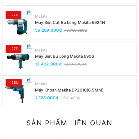
- 27%
Makita
Máy Siết Cắt Bu Lông Makita 6924N
56.289.000₫
76.756.680₫
- 27%
Makita
Máy Siết Bu Lông Makita 6906
12.432.000₫
16.947.700₫
- 26%
Makita
Máy Khoan Makita DP2010(6.5MM)
1.223.000₫
1.661.400₫
SẢN PHẨM LIÊN QUAN