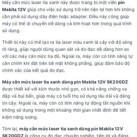
Máy cân mức laser tia xanh này được trang bị một viên
pin
Makita 12V
giúp cho việc sử dụng trở nên tiện lợi hơn khi không
cần phải sử dụng dây điện hoặc adapter. Điều này cũng giúp
máy có thể di chuyển dễ dàng và linh hoạt hơn trong quá trình
sử dụng.
Thiết bị này có thể tạo ra tia laser màu xanh lá cây với độ sáng
rõ ràng, giúp người dùng quan sát và đo đạc dễ dàng hơn so
với các máy cân mức tia đỏ. Ngoài ra, máy còn có tính năng tự
cân chỉnh khi đặt trên bề mặt không phẳng, giúp đảm bảo độ
chính xác của kết quả đo đạc.
Máy cân mức laser tia xanh dùng pin Makita 12V SK20GDZ
được thiết kế với kích thước nhỏ gọn, có khả năng chống va
đập và bụi bẩn, giúp máy có tuổi thọ sử dụng lâu dài và đáng
tin cậy. Ngoài ra, máy còn có tính năng tự động tắt nguồn khi
không sử dụng trong một khoảng thời gian nhất định để tiết
kiệm năng lượng.
Tóm lại,
máy cân mức laser tia xanh dùng pin Makita 12V
SK20GDZ
là công cụ đo đạc chuyên nghiệp, tiện lợi và đáng