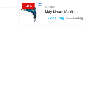
- 26%
Makita
Máy Khoan Makita
DP2010(6.5MM)
1.223.000₫
1.661.400₫