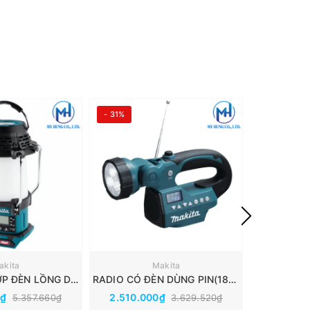
- 31%
- 30%
akita
Makita
RADIO KẾT HỢP ĐÈN LỒNG DÙNG PIN(40V MAX) MAKITA MR010GZ
RADIO CÓ ĐÈN DÙNG PIN(18V/14.4V) MAKITA DMR050
0₫
2.510.000₫
4.974.
5.357.660₫
3.629.520₫