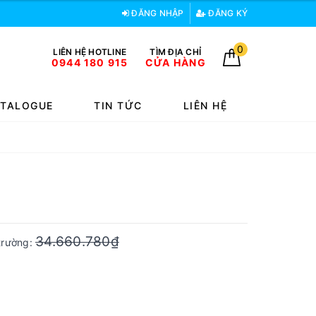
ĐĂNG NHẬP
ĐĂNG KÝ
0
LIÊN HỆ HOTLINE
TÌM ĐỊA CHỈ
0944 180 915
CỬA HÀNG
TALOGUE
TIN TỨC
LIÊN HỆ
34.660.780₫
 trường: