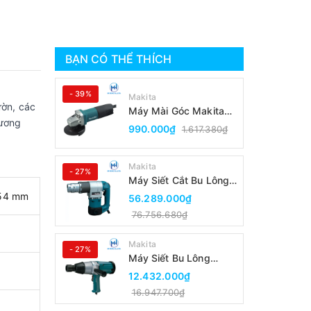
BẠN CÓ THỂ THÍCH
- 39%
Makita
ườn, các
Máy Mài Góc Makita
hương
9553B(100MM/Công
990.000₫
1.617.380₫
Tắc Đuôi)
Makita
- 27%
Máy Siết Cắt Bu Lông
Makita 6924N
 54 mm
56.289.000₫
76.756.680₫
Makita
- 27%
Máy Siết Bu Lông
Makita 6906
12.432.000₫
16.947.700₫