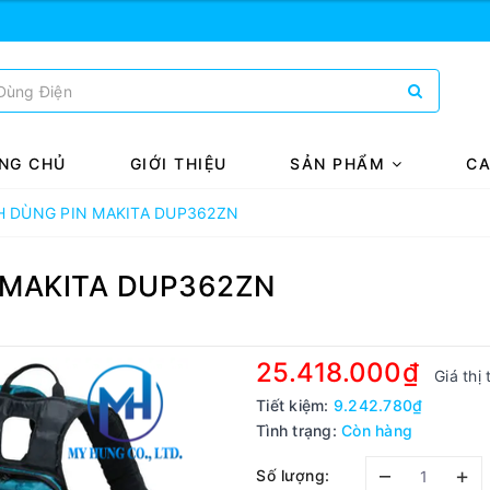
NG CHỦ
GIỚI THIỆU
SẢN PHẨM
CA
H DÙNG PIN MAKITA DUP362ZN
 MAKITA DUP362ZN
25.418.000₫
Giá thị
Tiết kiệm:
9.242.780₫
Tình trạng:
Còn hàng
–
+
Số lượng: