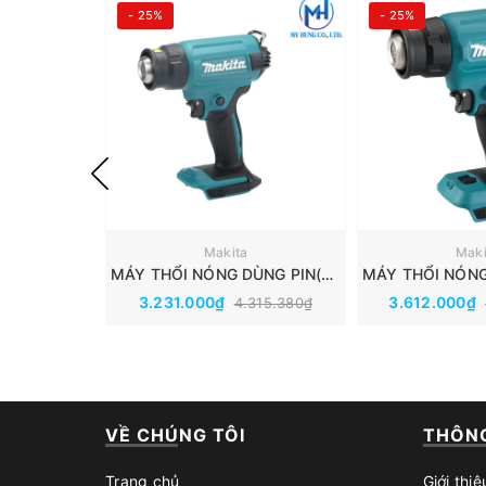
- 25%
- 25%
Makita
Maki
MÁY THỔI NÓNG DÙNG PIN(550℃)(18V) MAKITA DHG180ZK
3.231.000₫
3.612.000₫
4.315.380₫
VỀ CHÚNG TÔI
THÔNG
Trang chủ
Giới thiệ