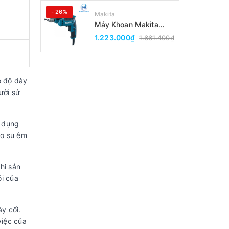
- 26%
Makita
Máy Khoan Makita
DP2010(6.5MM)
1.223.000₫
1.661.400₫
ó độ dày
ười sử
ử dụng
ao su êm
hi sản
i của
y cối.
việc của