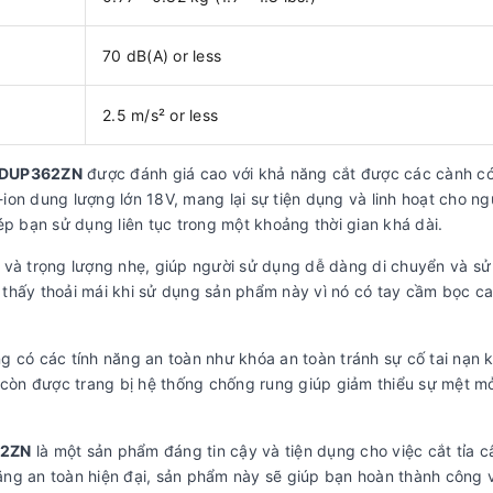
70 dB(A) or less
2.5 m/s² or less
 DUP362ZN
được đánh giá cao với khả năng cắt được các cành c
on dung lượng lớn 18V, mang lại sự tiện dụng và linh hoạt cho ng
ép bạn sử dụng liên tục trong một khoảng thời gian khá dài.
 và trọng lượng nhẹ, giúp người sử dụng dễ dàng di chuyển và s
thấy thoải mái khi sử dụng sản phẩm này vì nó có tay cầm bọc c
g có các tính năng an toàn như khóa an toàn tránh sự cố tai nạn k
òn được trang bị hệ thống chống rung giúp giảm thiểu sự mệt mỏ
62ZN
là một sản phẩm đáng tin cậy và tiện dụng cho việc cắt tỉa câ
 năng an toàn hiện đại, sản phẩm này sẽ giúp bạn hoàn thành công 