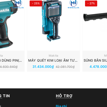
- 25%
- 27%
ta
Makita
M
MÁY THỔI NÓNG DÙNG PIN(～550℃)(18V) MAKITA DHG181ZK
MÁY QUÉT KIM LOẠI ÂM TƯỜNG DÙNG PIN(18V/14.4V) MAKITA DWD181ZJ
31.434.000₫
4.478.00
4.830.840₫
42.081.700₫
 TIN
HỖ TRỢ
u
Địa chỉ