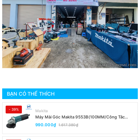
BẠN CÓ THỂ THÍCH
- 39%
Makita
Máy Mài Góc Makita 9553B(100MM/Công Tắc
Đuôi)
990.000₫
1.617.380₫