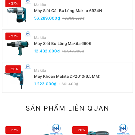
- 27%
Makita
Máy Siết Cắt Bu Lông Makita 6924N
56.289.000₫
76.756.680₫
- 27%
Makita
Máy Siết Bu Lông Makita 6906
12.432.000₫
16.947.700₫
- 26%
Makita
Máy Khoan Makita DP2010(6.5MM)
1.223.000₫
1.661.400₫
SẢN PHẨM LIÊN QUAN
- 27%
- 26%