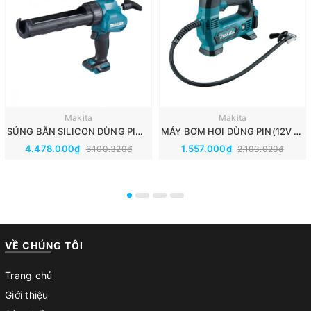
Makita
Makita
SÚNG BẮN SILICON DÙNG PIN(12V MAX) MAKITA CG100DZA
MÁY BƠM HƠI DÙNG PIN(12V MAX) MAKITA MP100DZ
4.478.000₫
1.557.000₫
6.100.320₫
2.103.020₫
VỀ CHÚNG TÔI
Trang chủ
Giới thiệu