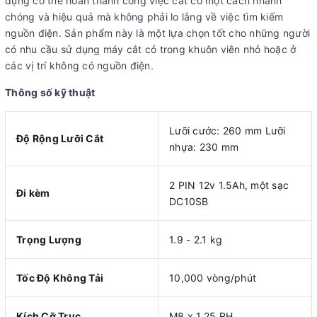
dụng có thể hoàn thành công việc cắt cỏ một cách nhanh
chóng và hiệu quả mà không phải lo lắng về việc tìm kiếm
nguồn điện. Sản phẩm này là một lựa chọn tốt cho những người
có nhu cầu sử dụng máy cắt cỏ trong khuôn viên nhỏ hoặc ở
các vị trí không có nguồn điện.
Thông số kỹ thuật
Lưỡi cước: 260 mm Lưỡi
Độ Rộng Lưỡi Cắt
nhựa: 230 mm
2 PIN 12v 1.5Ah, một sạc
Đi kèm
DC10SB
Trọng Lượng
1.9 - 2.1 kg
Tốc Độ Không Tải
10,000 vòng/phút
Kích Cỡ Trục
M8 x 1.25 RH