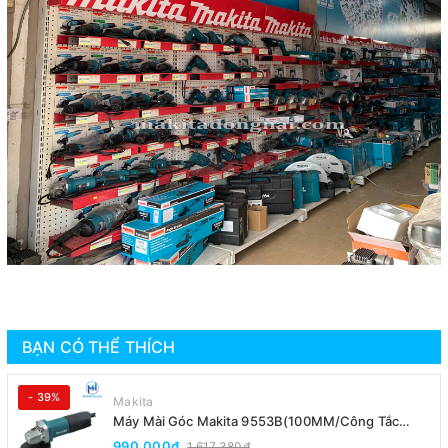
BẠN CÓ THỂ THÍCH
- 39%
Makita
Máy Mài Góc Makita 9553B(100MM/Công Tắc
Đuôi)
990.000₫
1.617.380₫