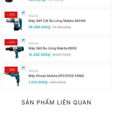
- 27%
Makita
Máy Siết Cắt Bu Lông Makita 6924N
56.289.000₫
76.756.680₫
- 27%
Makita
Máy Siết Bu Lông Makita 6906
12.432.000₫
16.947.700₫
- 26%
Makita
Máy Khoan Makita DP2010(6.5MM)
1.223.000₫
1.661.400₫
SẢN PHẨM LIÊN QUAN