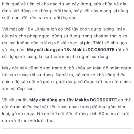
hiệu quả và tiện lợi cho các dự án xây dựng, sửa chữa và gia
đình. Với động cơ không chổi than, máy cắt này mang lại năng
suất cao, độ bền cao và tuổi thọ dài.
Với một pin 18v Lithium-ion có thể tùy chọn dung lượng, máy
cắt này cho phép người dùng sử dụng trong khoảng thời gian
dài mà không cần lo lắng về việc sạc lại pin. Thiết kế nhỏ gọn
và nhẹ cân,
Máy cắt dùng pin 18v Makita DCC500RTE
rất dễ
sử dụng và mang lại sự thoải mái cho người sử dụng.
Máy cắt này cũng được trang bị bộ khóa an toàn để ngăn ngừa
tai nạn trong khi sử dụng. Ngoài ra, nó còn có khả năng điều
chỉnh độ sâu cắt và giúp người dùng có được kết cục cắt chính
xác và đẹp hơn.
Về hiệu suất,
Máy cắt dùng pin 18v Makita DCC500RTE
có thể
cắt được nhiều loại vật liệu khác nhau trong đó bao gồm kim
loại, gỗ và nhựa. Nó có thể cắt đến đường kính 50 mm với lưỡi
cưa và 6 mm với lưỡi dao.