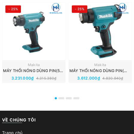
- 25%
- 25%
Makita
Makita
MÁY THỔI NÓNG DÙNG PIN(550℃)(18V) MAKITA DHG180ZK
MÁY THỔI NÓNG DÙNG PIN(～550℃)(18V) MAKITA DHG181ZK
3.231.000₫
3.612.000₫
4.315.380₫
4.830.840₫
VỀ CHÚNG TÔI
Trang chủ