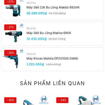
- 27%
Makita
Máy Siết Cắt Bu Lông Makita 6924N
56.289.000₫
76.756.680₫
- 27%
Makita
Máy Siết Bu Lông Makita 6906
12.432.000₫
16.947.700₫
- 26%
Makita
Máy Khoan Makita DP2010(6.5MM)
1.223.000₫
1.661.400₫
SẢN PHẨM LIÊN QUAN
- 40%
- 24%