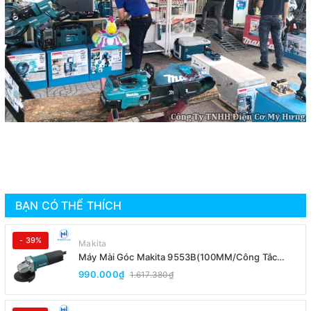
BẠN CÓ THỂ THÍCH
- 39%
Makita
Máy Mài Góc Makita 9553B(100MM/Công Tắc
Đuôi)
990.000₫
1.617.380₫