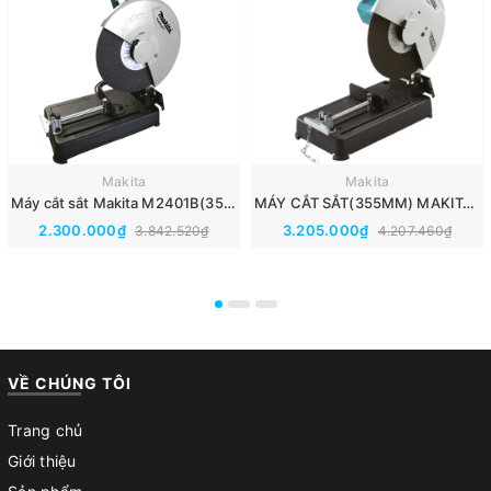
Makita
Makita
Máy cắt sắt Makita M2401B(355MM)
MÁY CẮT SẮT(355MM) MAKITA M2403B
2.300.000₫
3.205.000₫
3.842.520₫
4.207.460₫
VỀ CHÚNG TÔI
Trang chủ
Giới thiệu