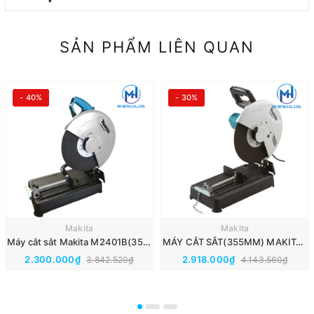
SẢN PHẨM LIÊN QUAN
- 40%
- 30%
Makita
Makita
Máy cắt sắt Makita M2401B(355MM)
MÁY CẮT SẮT(355MM) MAKITA M2402B
2.300.000₫
2.918.000₫
3.842.520₫
4.143.560₫