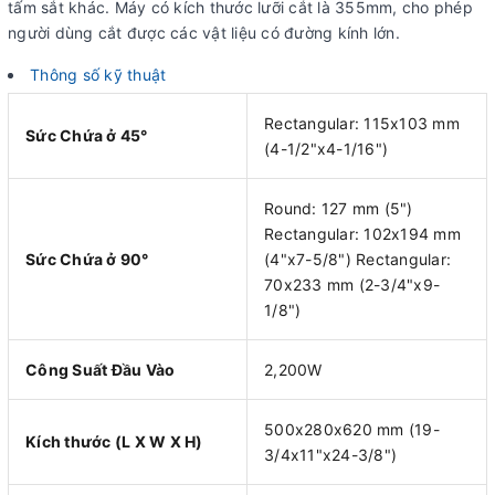
tấm sắt khác. Máy có kích thước lưỡi cắt là 355mm, cho phép
người dùng cắt được các vật liệu có đường kính lớn.
Thông số kỹ thuật
Rectangular: 115x103 mm
Sức Chứa ở 45°
(4-1/2"x4-1/16")
Round: 127 mm (5")
Rectangular: 102x194 mm
Sức Chứa ở 90°
(4"x7-5/8") Rectangular:
70x233 mm (2-3/4"x9-
1/8")
Công Suất Đầu Vào
2,200W
500x280x620 mm (19-
Kích thước (L X W X H)
3/4x11"x24-3/8")