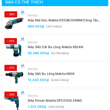
BẠN CÓ THỂ THÍCH
- 39%
Makita
Máy Mài Góc Makita 9553B(100MM/Công Tắc
Đuôi)
990.000₫
1.617.380₫
- 27%
Makita
Máy Siết Cắt Bu Lông Makita 6924N
56.289.000₫
76.756.680₫
- 27%
Makita
Máy Siết Bu Lông Makita 6906
12.432.000₫
16.947.700₫
- 26%
Makita
Máy Khoan Makita DP2010(6.5MM)
1.223.000₫
1.661.400₫