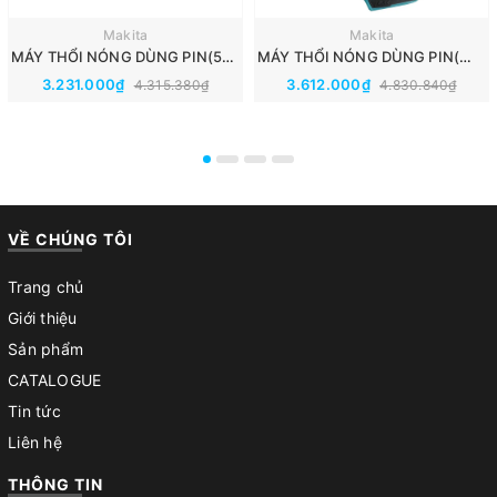
Makita
Makita
MÁY THỔI NÓNG DÙNG PIN(550℃)(18V) MAKITA DHG180ZK
MÁY THỔI NÓNG DÙNG PIN(～550℃)(18V) MAKITA DHG181ZK
3.231.000₫
3.612.000₫
4.315.380₫
4.830.840₫
VỀ CHÚNG TÔI
Trang chủ
Giới thiệu
Sản phẩm
CATALOGUE
Tin tức
Liên hệ
THÔNG TIN