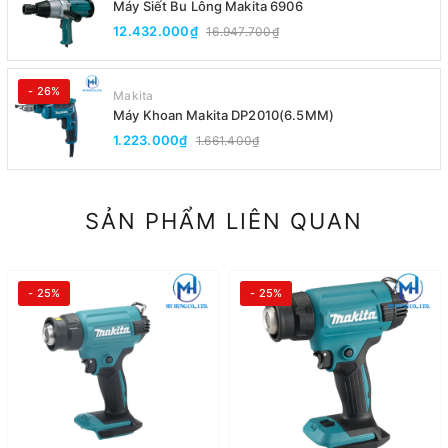
Máy Siết Bu Lông Makita 6906
12.432.000₫
16.947.700₫
- 26%
Makita
Máy Khoan Makita DP2010(6.5MM)
1.223.000₫
1.661.400₫
SẢN PHẨM LIÊN QUAN
- 25%
- 25%