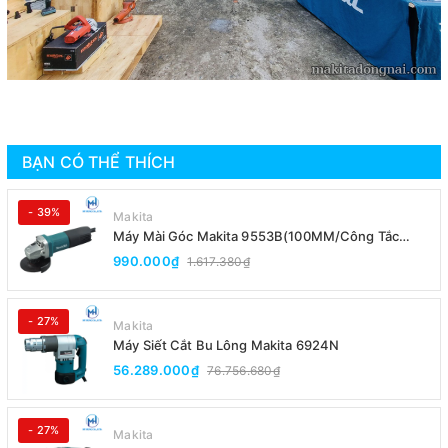
BẠN CÓ THỂ THÍCH
- 39%
Makita
Máy Mài Góc Makita 9553B(100MM/Công Tắc
Đuôi)
990.000₫
1.617.380₫
- 27%
Makita
Máy Siết Cắt Bu Lông Makita 6924N
56.289.000₫
76.756.680₫
- 27%
Makita