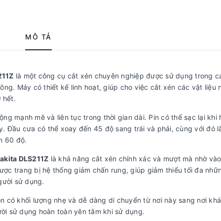
MÔ TẢ
211Z
là một công cụ cắt xén chuyên nghiệp được sử dụng trong c
g. Máy có thiết kế linh hoạt, giúp cho việc cắt xén các vật liệu 
 hết.
 mạnh mẽ và liên tục trong thời gian dài. Pin có thể sạc lại khi 
áy. Đầu cưa có thể xoay đến 45 độ sang trái và phải, cùng với đó l
n 60 độ.
Makita DLS211Z
là khả năng cắt xén chính xác và mượt mà nhờ vào
ợc trang bị hệ thống giảm chấn rung, giúp giảm thiểu tối đa nhữ
ười sử dụng.
n có khối lượng nhẹ và dễ dàng di chuyển từ nơi này sang nơi kh
ười sử dụng hoàn toàn yên tâm khi sử dụng.