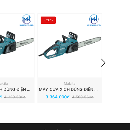
- 26%
- 27%
akita
Makita
MÁY CƯA XÍCH DÙNG ĐIỆN MAKITA UC3041A
MÁY CƯA XÍCH DÙNG ĐIỆN MAKITA UC4041A
0₫
3.364.000₫
5.136.
4.329.580₫
4.569.560₫