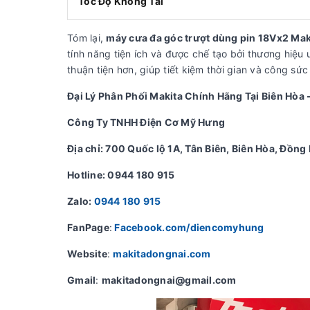
Tốc Độ Không Tải
Tóm lại,
máy cưa đa góc trượt dùng pin 18Vx2 Ma
tính năng tiện ích và được chế tạo bởi thương hiệu 
thuận tiện hơn, giúp tiết kiệm thời gian và công s
Đại Lý Phân Phối Makita Chính Hãng Tại Biên Hòa 
Công Ty TNHH Điện Cơ Mỹ Hưng
Địa chỉ: 700 Quốc lộ 1A, Tân Biên, Biên Hòa, Đồng 
Hotline: 0944 180 915
Zalo:
0944 180 915
FanPage
:
Facebook.com/diencomyhung
Website
:
makitadongnai.com
Gmail
:
makitadongnai@gmail.com