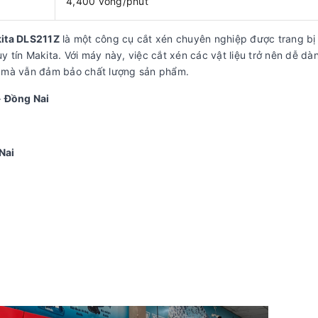
4,400 vòng/phút
kita DLS211Z
là một công cụ cắt xén chuyên nghiệp được trang bị
uy tín Makita. Với máy này, việc cắt xén các vật liệu trở nên dễ dà
ức mà vẫn đảm bảo chất lượng sản phẩm.
- Đồng Nai
Nai