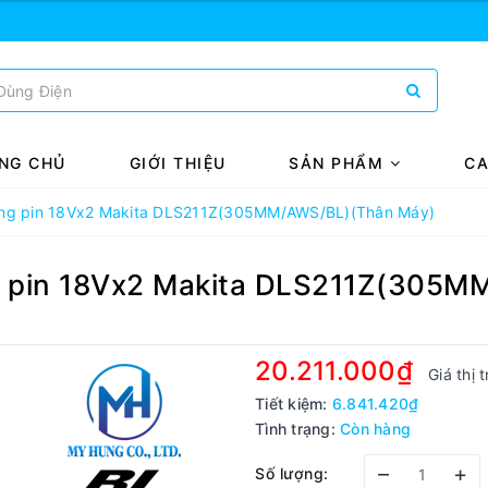
NG CHỦ
GIỚI THIỆU
SẢN PHẨM
CA
ùng pin 18Vx2 Makita DLS211Z(305MM/AWS/BL)(Thân Máy)
g pin 18Vx2 Makita DLS211Z(305
20.211.000₫
Giá thị 
Tiết kiệm:
6.841.420₫
Tình trạng:
Còn hàng
–
+
Số lượng: