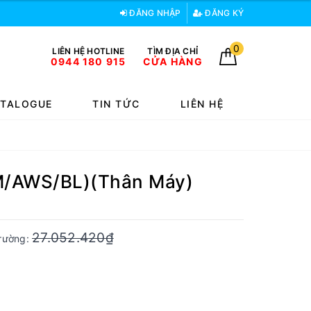
ĐĂNG NHẬP
ĐĂNG KÝ
0
LIÊN HỆ HOTLINE
TÌM ĐỊA CHỈ
0944 180 915
CỬA HÀNG
TALOGUE
TIN TỨC
LIÊN HỆ
MM/AWS/BL)(Thân Máy)
27.052.420₫
trường: