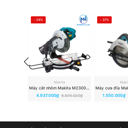
- 24%
- 37%
Makita
Maki
Máy cắt nhôm Makita M2300B(255MM)
4.937.000₫
1.550.000₫
6.505.020₫