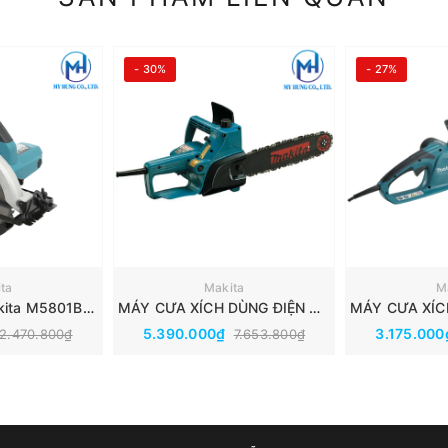
- 30%
- 27%
ta
Makita
M
Máy cưa đĩa Makita M5801B(185MM)
MÁY CƯA XÍCH DÙNG ĐIỆN MAKITA 5012B
5.390.000₫
3.175.00
2.470.800₫
7.653.800₫