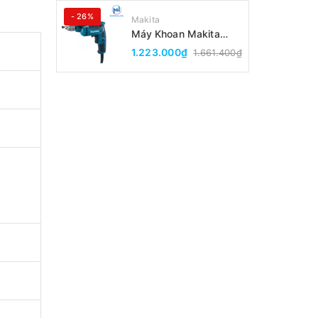
- 26%
Makita
Máy Khoan Makita
DP2010(6.5MM)
1.223.000₫
1.661.400₫