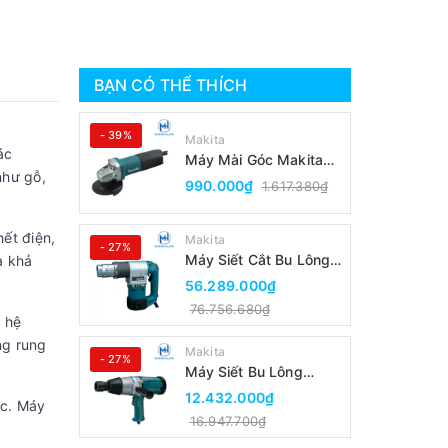
BẠN CÓ THỂ THÍCH
- 39%
Makita
ác
Máy Mài Góc Makita
như gỗ,
9553B(100MM/Công
990.000₫
1.617.380₫
Tắc Đuôi)
hết điện,
Makita
- 27%
Máy Siết Cắt Bu Lông
à khả
Makita 6924N
56.289.000₫
76.756.680₫
 hệ
ng rung
Makita
- 27%
Máy Siết Bu Lông
Makita 6906
12.432.000₫
ác. Máy
16.947.700₫