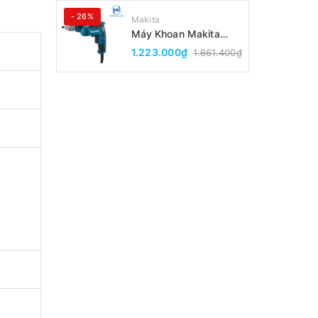
- 26%
Makita
Máy Khoan Makita
DP2010(6.5MM)
1.223.000₫
1.661.400₫