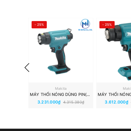
- 25%
- 25%
Makita
Maki
MÁY THỔI NÓNG DÙNG PIN(550℃)(18V) MAKITA DHG180ZK
3.231.000₫
3.612.000₫
4.315.380₫