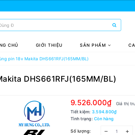
NG CHỦ
GIỚI THIỆU
SẢN PHẨM
CA
ùng pin 18v Makita DHS661RFJ(165MM/BL)
 Makita DHS661RFJ(165MM/BL)
9.526.000₫
Giá thị t
Tiết kiệm:
3.594.800₫
Tình trạng:
Còn hàng
–
+
Số lượng: