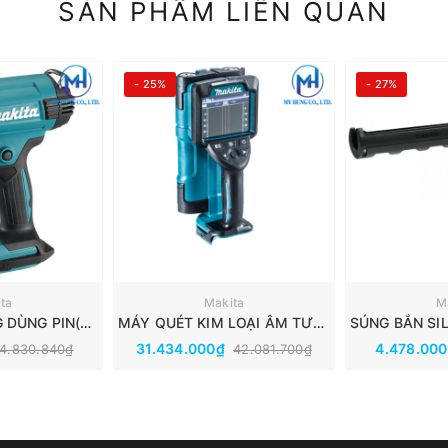
SẢN PHẨM LIÊN QUAN
- 25%
- 27%
ta
Makita
M
MÁY THỔI NÓNG DÙNG PIN(～550℃)(18V) MAKITA DHG181ZK
MÁY QUÉT KIM LOẠI ÂM TƯỜNG DÙNG PIN(18V/14.4V) MAKITA DWD181ZJ
31.434.000₫
4.478.00
4.830.840₫
42.081.700₫