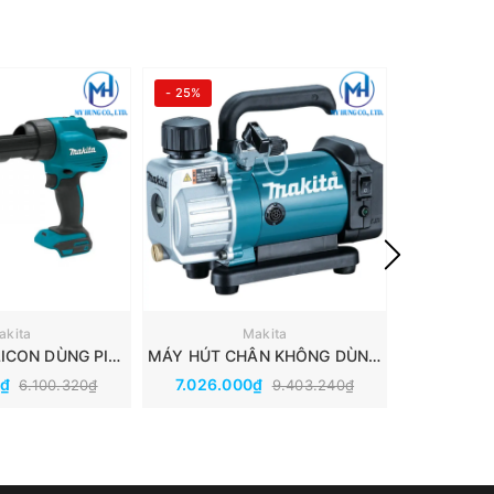
- 25%
- 25%
akita
Makita
SÚNG BẮN SILICON DÙNG PIN MAKITA DCG180Z
MÁY HÚT CHÂN KHÔNG DÙNG PIN(18V) MAKITA DVP180Z
0₫
7.026.000₫
19.377.
6.100.320₫
9.403.240₫