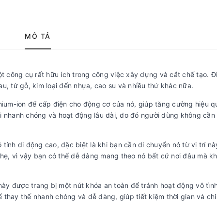
MÔ TẢ
t công cụ rất hữu ích trong công việc xây dựng và cắt chế tạo. Đ
hau, từ gỗ, kim loại đến nhựa, cao su và nhiều thứ khác nữa.
thium-ion để cấp điện cho động cơ của nó, giúp tăng cường hiệu q
lại nhanh chóng và hoạt động lâu dài, do đó người dùng không cần 
ính di động cao, đặc biệt là khi bạn cần di chuyển nó từ vị trí nà
 nhẹ, vì vậy bạn có thể dễ dàng mang theo nó bất cứ nơi đâu mà 
ày được trang bị một nút khóa an toàn để tránh hoạt động vô tìn
hể thay thế nhanh chóng và dễ dàng, giúp tiết kiệm thời gian và chi