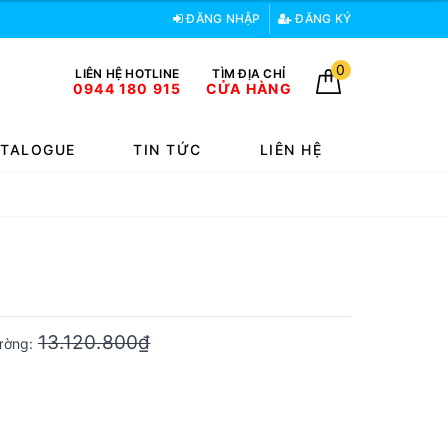
ĐĂNG NHẬP
ĐĂNG KÝ
0
LIÊN HỆ HOTLINE
TÌM ĐỊA CHỈ
0944 180 915
CỬA HÀNG
TALOGUE
TIN TỨC
LIÊN HỆ
13.120.800₫
rường: