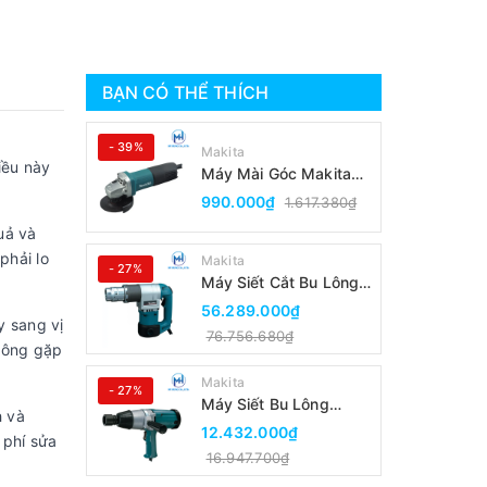
BẠN CÓ THỂ THÍCH
- 39%
Makita
iều này
Máy Mài Góc Makita
9553B(100MM/Công
990.000₫
1.617.380₫
Tắc Đuôi)
uả và
phải lo
Makita
- 27%
Máy Siết Cắt Bu Lông
Makita 6924N
56.289.000₫
y sang vị
76.756.680₫
không gặp
Makita
- 27%
Máy Siết Bu Lông
h và
Makita 6906
12.432.000₫
 phí sửa
16.947.700₫