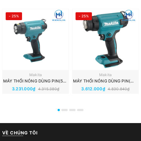
- 25%
- 25%
Makita
Makita
MÁY THỔI NÓNG DÙNG PIN(550℃)(18V) MAKITA DHG180ZK
MÁY THỔI NÓNG DÙNG PIN(～550℃)(18V) MAKITA DHG181ZK
3.231.000₫
3.612.000₫
4.315.380₫
4.830.840₫
VỀ CHÚNG TÔI