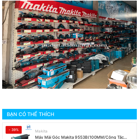
BẠN CÓ THỂ THÍCH
- 39%
Makita
Máy Mài Góc Makita 9553B(100MM/Công Tắc