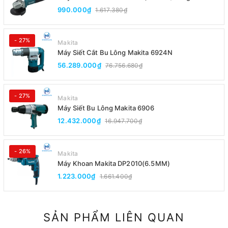
Đuôi)
990.000₫
1.617.380₫
- 27%
Makita
Máy Siết Cắt Bu Lông Makita 6924N
56.289.000₫
76.756.680₫
- 27%
Makita
Máy Siết Bu Lông Makita 6906
12.432.000₫
16.947.700₫
- 26%
Makita
Máy Khoan Makita DP2010(6.5MM)
1.223.000₫
1.661.400₫
SẢN PHẨM LIÊN QUAN