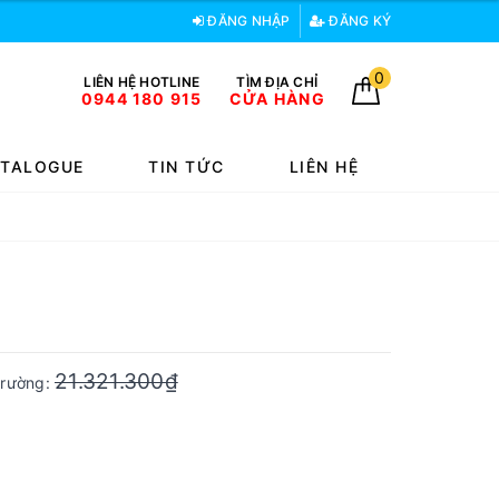
ĐĂNG NHẬP
ĐĂNG KÝ
0
LIÊN HỆ HOTLINE
TÌM ĐỊA CHỈ
0944 180 915
CỬA HÀNG
TALOGUE
TIN TỨC
LIÊN HỆ
21.321.300₫
 trường: