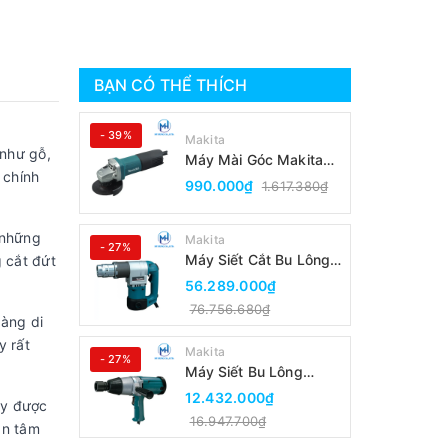
BẠN CÓ THỂ THÍCH
- 39%
Makita
 như gỗ,
Máy Mài Góc Makita
 chính
9553B(100MM/Công
990.000₫
1.617.380₫
Tắc Đuôi)
 những
Makita
- 27%
Máy Siết Cắt Bu Lông
 cắt đứt
Makita 6924N
56.289.000₫
76.756.680₫
dàng di
y rất
Makita
- 27%
Máy Siết Bu Lông
Makita 6906
12.432.000₫
ày được
16.947.700₫
an tâm