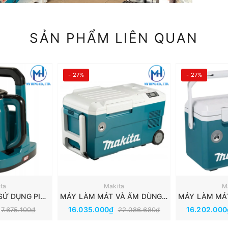
SẢN PHẨM LIÊN QUAN
- 27%
- 27%
ta
Makita
M
ẤM ĐUN NƯỚC SỬ DỤNG PIN (40VMAX) MAKITA KT001GZ
MÁY LÀM MÁT VÀ ẤM DÙNG PIN(20L)(40V/18V/AC) MAKITA CW001GZ01
16.035.000₫
16.202.00
7.675.100₫
22.086.680₫