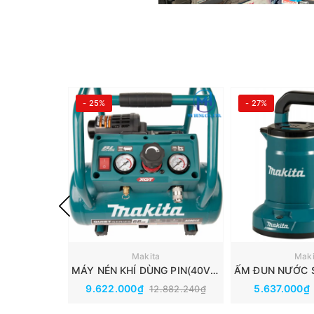
- 25%
- 27%
Makita
Maki
MÁY NÉN KHÍ DÙNG PIN(40VMAX) MAKITA AC001GZ
9.622.000₫
5.637.000₫
12.882.240₫