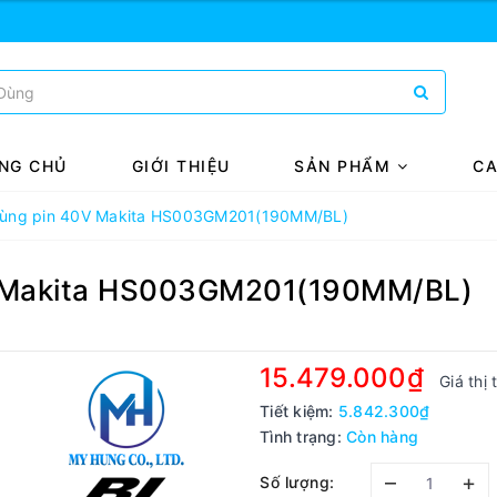
NG CHỦ
GIỚI THIỆU
SẢN PHẨM
CA
dùng pin 40V Makita HS003GM201(190MM/BL)
V Makita HS003GM201(190MM/BL)
15.479.000₫
Giá thị
Tiết kiệm:
5.842.300₫
Tình trạng:
Còn hàng
–
+
Số lượng: