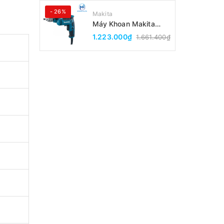
- 26%
Makita
Máy Khoan Makita
DP2010(6.5MM)
1.223.000₫
1.661.400₫