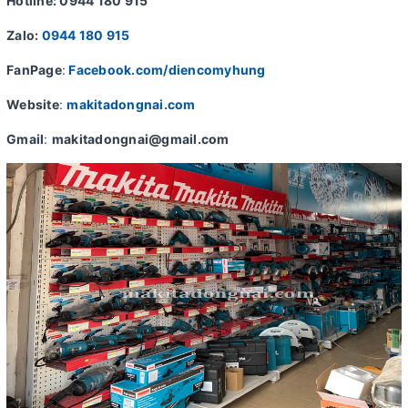
Hotline: 0944 180 915
Zalo:
0944 180 915
FanPage
:
Facebook.com/diencomyhung
Website
:
makitadongnai.com
Gmail
:
makitadongnai@gmail.com