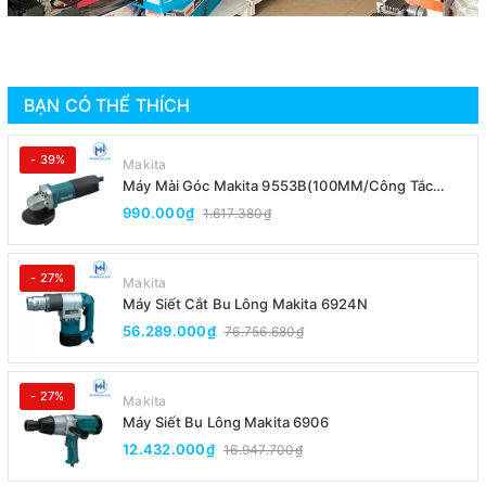
BẠN CÓ THỂ THÍCH
- 39%
Makita
Máy Mài Góc Makita 9553B(100MM/Công Tắc
Đuôi)
990.000₫
1.617.380₫
- 27%
Makita
Máy Siết Cắt Bu Lông Makita 6924N
56.289.000₫
76.756.680₫
- 27%
Makita
Máy Siết Bu Lông Makita 6906
12.432.000₫
16.947.700₫