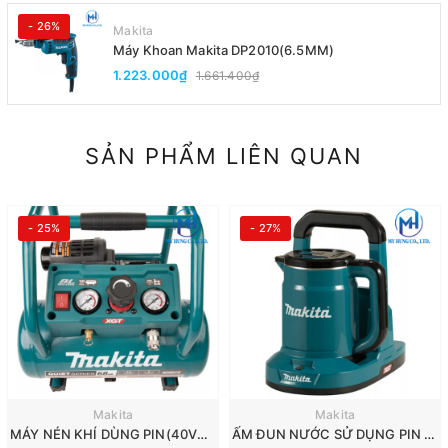
- 26%
Makita
Máy Khoan Makita DP2010(6.5MM)
1.223.000₫
1.661.400₫
SẢN PHẨM LIÊN QUAN
- 25%
- 27%
Makita
Makita
MÁY NÉN KHÍ DÙNG PIN(40VMAX) MAKITA AC001GZ
ẤM ĐUN NƯỚC SỬ DỤNG PIN (40VMAX) MAKITA KT001GZ