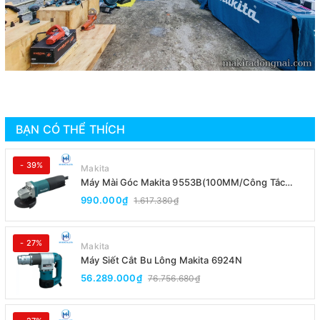
BẠN CÓ THỂ THÍCH
- 39%
Makita
Máy Mài Góc Makita 9553B(100MM/Công Tắc
Đuôi)
990.000₫
1.617.380₫
- 27%
Makita
Máy Siết Cắt Bu Lông Makita 6924N
56.289.000₫
76.756.680₫