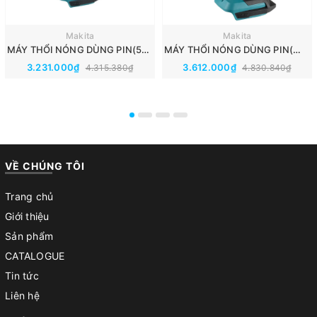
Makita
Makita
MÁY THỔI NÓNG DÙNG PIN(550℃)(18V) MAKITA DHG180ZK
MÁY THỔI NÓNG DÙNG PIN(～550℃)(18V) MAKITA DHG181ZK
3.231.000₫
3.612.000₫
4.315.380₫
4.830.840₫
VỀ CHÚNG TÔI
Trang chủ
Giới thiệu
Sản phẩm
CATALOGUE
Tin tức
Liên hệ