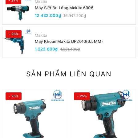
- 27%
Makita
Máy Siết Bu Lông Makita 6906
12.432.000₫
16.947.700₫
- 26%
Makita
Máy Khoan Makita DP2010(6.5MM)
1.223.000₫
1.661.400₫
SẢN PHẨM LIÊN QUAN
- 25%
- 25%