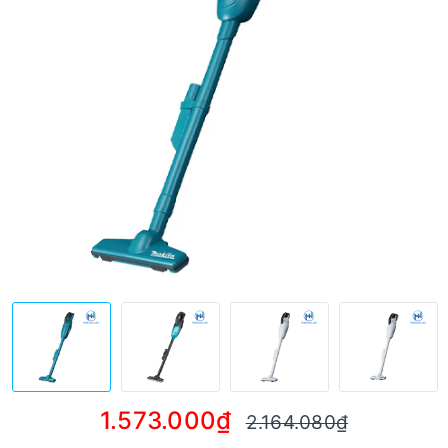
1.573.000₫
2.164.080₫