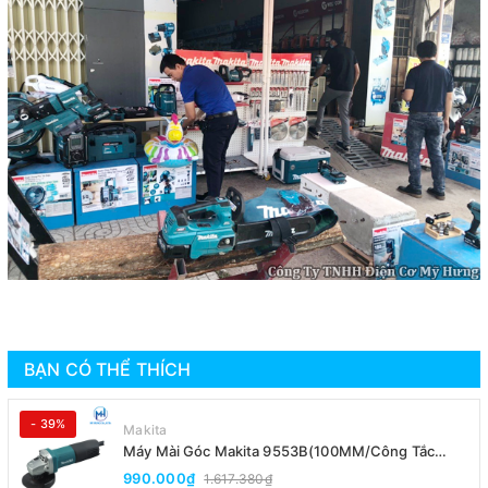
BẠN CÓ THỂ THÍCH
- 39%
Makita
Máy Mài Góc Makita 9553B(100MM/Công Tắc
Đuôi)
990.000₫
1.617.380₫