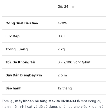
Gỗ: 24 mm
Công Suất Đầu Vào
470W
Lưc Đập
1.6J
Trọng Lượng
2 kg
Tốc Độ Không Tải
0 - 2,100 vòng/phút
Dây Dẫn Điện/Dây Pin
2.5 m
Bảo hành
12 tháng
Tóm lại,
máy khoan bê tông Makita HR1840J
là một công cụ
mạnh mẽ, linh hoạt và dễ sử dụng, phù hợp cho việc khoan và