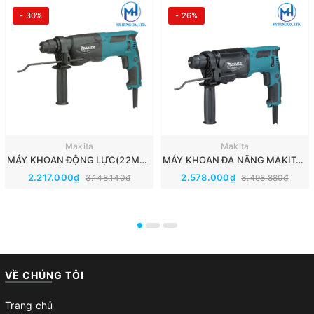
- 30%
- 26%
Makita
Makita
MÁY KHOAN ĐỘNG LỰC(22MM) MAKITA M8700B
MÁY KHOAN ĐA NĂNG MAKITA M8701B(CHUÔI GÀI SDS-PLUS//26MM)
2.217.000₫
2.578.000₫
3.148.140₫
3.498.880₫
VỀ CHÚNG TÔI
Trang chủ