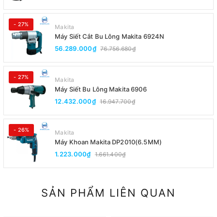
- 27%
Makita
Máy Siết Cắt Bu Lông Makita 6924N
56.289.000₫
76.756.680₫
- 27%
Makita
Máy Siết Bu Lông Makita 6906
12.432.000₫
16.947.700₫
- 26%
Makita
Máy Khoan Makita DP2010(6.5MM)
1.223.000₫
1.661.400₫
SẢN PHẨM LIÊN QUAN