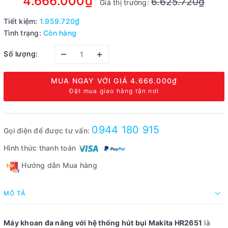
4.666.000₫
6.625.720₫
Giá thị trường:
Tiết kiệm:
1.959.720₫
Tình trạng:
Còn hàng
–
+
Số lượng:
MUA NGAY VỚI GIÁ
4.666.000₫
Đặt mua giao hàng tận nơi
0944 180 915
Gọi điện để được tư vấn:
Hình thức thanh toán
Hướng dẫn Mua hàng
MÔ TẢ
Máy khoan đa năng với hệ thống hút bụi Makita HR2651
là