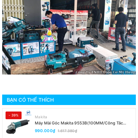
BẠN CÓ THỂ THÍCH
- 39%
Makita
Máy Mài Góc Makita 9553B(100MM/Công Tắc
Đuôi)
990.000₫
1.617.380₫