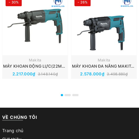
- 30%
- 26%
Makita
Makita
MÁY KHOAN ĐỘNG LỰC(22MM) MAKITA M8700B
MÁY KHOAN ĐA NĂNG MAKITA M8701B(CHUÔI GÀI SDS-PLUS//26MM)
2.217.000₫
2.578.000₫
3.148.140₫
3.498.880₫
VỀ CHÚNG TÔI
Trang chủ