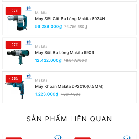
- 27%
Makita
Máy Siết Cắt Bu Lông Makita 6924N
56.289.000₫
76.756.680₫
- 27%
Makita
Máy Siết Bu Lông Makita 6906
12.432.000₫
16.947.700₫
- 26%
Makita
Máy Khoan Makita DP2010(6.5MM)
1.223.000₫
1.661.400₫
SẢN PHẨM LIÊN QUAN