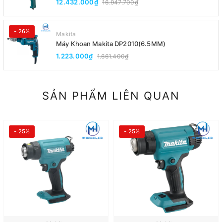
12.432.000₫
16.947.700₫
- 26%
Makita
Máy Khoan Makita DP2010(6.5MM)
1.223.000₫
1.661.400₫
SẢN PHẨM LIÊN QUAN
- 25%
- 25%