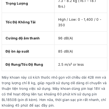
7.3 - 8.2 kg (16.1 - 18.1
Trọng Lượng
lbs.)
High / Low: 0 - 1,400 / 0 -
Tốc Độ Không Tải
350
Cường độ âm thanh
96 dB(A)
Độ ồn áp suất
85 dB(A)
Độ Rung/Tốc Độ Rung
2.5 m/s² or less
Máy khoan này có kích thước nhỏ gọn với chiều dài 428 mm và
trọng lượng chỉ 8 kg, giúp người sử dụng dễ dàng di chuyển và
thuận tiện trong việc sử dụng. Máy khoan dùng pin loại 18V và
có thể hoạt động liên tục khoảng 60 phút khi sử dụng pin
BL1850B (pin đi kèm). Hơn nữa, thời gian sạc pin rất nhanh, chỉ
khoảng 45 phút để sạc đầy pin.