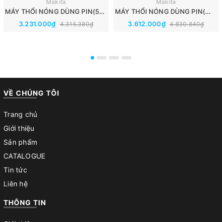
Makita
Makita
MÁY THỔI NÓNG DÙNG PIN(550℃)(18V) MAKITA DHG180ZK
MÁY THỔI NÓNG DÙNG PIN(～550℃)(18V) MAKITA DHG181ZK
3.231.000₫
3.612.000₫
4.315.380₫
4.830.840₫
VỀ CHÚNG TÔI
Trang chủ
Giới thiệu
Sản phẩm
CATALOGUE
Tin tức
Liên hệ
THÔNG TIN