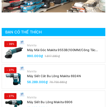
BẠN CÓ THỂ THÍCH
- 39%
Makita
Máy Mài Góc Makita 9553B(100MM/Công Tắc
Đuôi)
990.000₫
1.617.380₫
- 27%
Makita
Máy Siết Cắt Bu Lông Makita 6924N
56.289.000₫
76.756.680₫
- 27%
Makita
Máy Siết Bu Lông Makita 6906